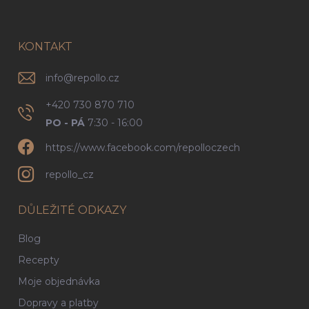
p
a
t
í
KONTAKT
info
@
repollo.cz
+420 730 870 710
PO - PÁ
7:30 - 16:00
https://www.facebook.com/repolloczech
repollo_cz
DŮLEŽITÉ ODKAZY
Blog
Recepty
Moje objednávka
Dopravy a platby