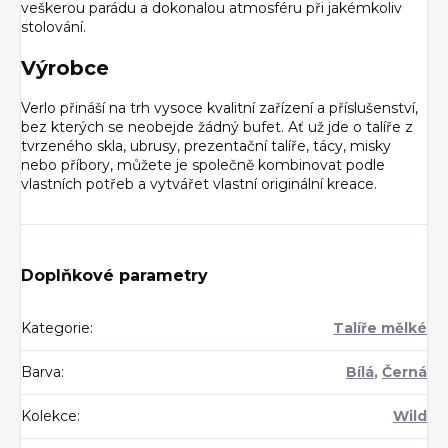
veškerou parádu a dokonalou atmosféru při jakémkoliv
stolování.
Výrobce
Verlo přináší na trh vysoce kvalitní zařízení a příslušenství,
bez kterých se neobejde žádný bufet. Ať už jde o talíře z
tvrzeného skla, ubrusy, prezentační talíře, tácy, misky
nebo příbory, můžete je společně kombinovat podle
vlastních potřeb a vytvářet vlastní originální kreace.
Doplňkové parametry
Kategorie
:
Talíře mělké
Barva
:
Bílá
,
Černá
Kolekce
:
Wild