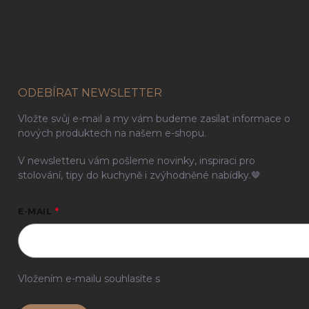
ODEBÍRAT NEWSLETTER
Vložte svůj e-mail a my vám budeme zasílat informace o
nových produktech na našem e-shopu.
V newsletteru vám pošleme novinky, inspiraci pro
stolování, tipy do kuchyně i zvýhodněné nabídky.🤎
E-MAIL
Vložením e-mailu souhlasíte s
podmínkami ochrany
osobních údajů