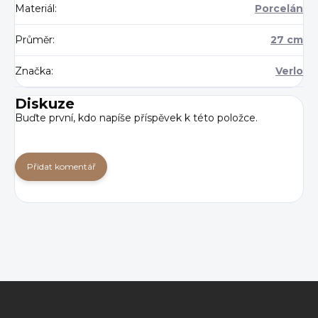
Materiál
:
Porcelán
Průměr
:
27 cm
Značka
:
Verlo
Diskuze
Buďte první, kdo napíše příspěvek k této položce.
Přidat komentář
Z
á