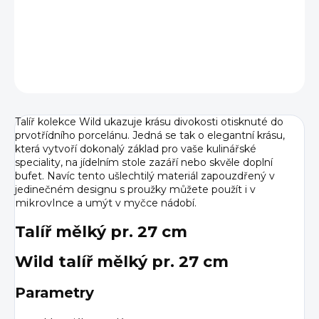
DETAILNÍ INFORMACE
ZEPTAT SE
HLÍDAT
Talíř kolekce Wild ukazuje krásu divokosti otisknuté do
prvotřídního porcelánu. Jedná se tak o elegantní krásu,
která vytvoří dokonalý základ pro vaše kulinářské
speciality, na jídelním stole zazáří nebo skvěle doplní
bufet. Navíc tento ušlechtilý materiál zapouzdřený v
jedinečném designu s proužky můžete použít i v
mikrovlnce
a umýt v myčce nádobí.
Talíř mělký pr. 27 cm
Wild talíř mělký pr. 27 cm
Parametry