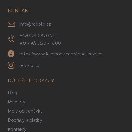
t
í
KONTAKT
info
@
repollo.cz
+420 730 870 710
PO - PÁ
7:30 - 16:00
https://www.facebook.com/repolloczech
repollo_cz
DŮLEŽITÉ ODKAZY
Blog
Recepty
Moje objednávka
Dopravy a platby
Kontakty