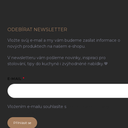
ODEBÍRAT NEWSLETTER
Vložte svůj e-mail a my vám budeme zasílat informace o
nových produktech na našem e-shopu.
V newsletteru vám pošleme novinky, inspiraci pro
stolování, tipy do kuchyně i zvýhodněné nabídky.🤎
E-MAIL
Vložením e-mailu souhlasíte s
podmínkami ochrany
osobních údajů
Přihlásit se