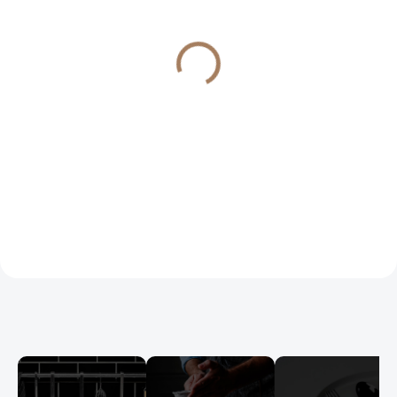
SKLADEM
SKLADEM
(>7 KS)
(>7 KS)
Froissés pohárek 180
Froissés šálek na
ml, černý satén
espresso 80 ml,
červený
610 Kč
446 Kč
504 Kč bez DPH
369 Kč bez DPH
Do košíku
Do košíku