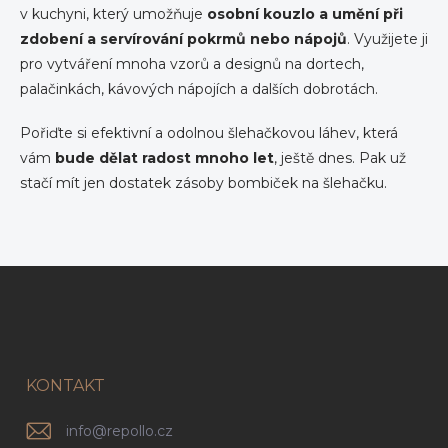
á
v kuchyni, který umožňuje
osobní kouzlo a umění při
d
zdobení a servírování pokrmů nebo nápojů
a
. Využijete ji
c
pro vytváření mnoha vzorů a designů na dortech,
í
palačinkách, kávových nápojích a dalších dobrotách.
p
r
Pořiďte si efektivní a odolnou šlehačkovou láhev, která
v
k
vám
bude dělat radost mnoho let
, ještě dnes. Pak už
y
stačí mít jen dostatek zásoby bombiček na šlehačku.
v
ý
p
i
s
Z
u
á
p
a
t
í
KONTAKT
info
@
repollo.cz