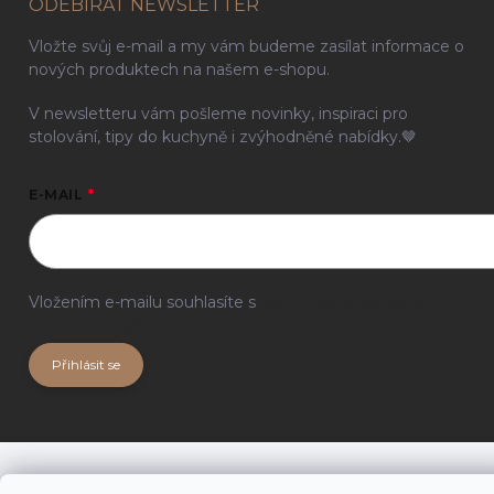
ODEBÍRAT NEWSLETTER
Vložte svůj e-mail a my vám budeme zasílat informace o
nových produktech na našem e-shopu.
V newsletteru vám pošleme novinky, inspiraci pro
stolování, tipy do kuchyně i zvýhodněné nabídky.🤎
E-MAIL
Vložením e-mailu souhlasíte s
podmínkami ochrany
osobních údajů
Přihlásit se