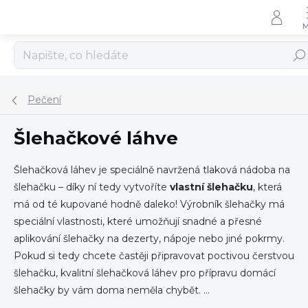
Přejít
na
obsah
Hled
Pečení
Šlehačkové láhve
Šlehačková láhev je speciálně navržená tlaková nádoba na
šlehačku – díky ní tedy vytvoříte
vlastní šlehačku
, která
má od té kupované hodně daleko! Výrobník šlehačky má
speciální vlastnosti, které umožňují snadné a přesné
aplikování šlehačky na dezerty, nápoje nebo jiné pokrmy.
Pokud si tedy chcete častěji připravovat poctivou čerstvou
šlehačku, kvalitní šlehačková láhev pro přípravu domácí
šlehačky by vám doma neměla chybět.
...