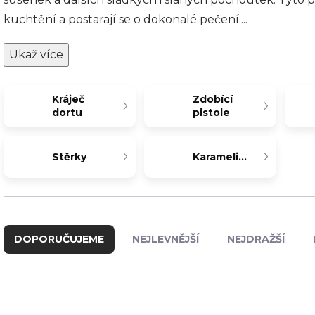
kuchtění a postarají se o dokonalé pečení.
...
Ukaž více
Kráječ
Zdobící
dortu
pistole
Stěrky
Karamelizér
Ř
a
DOPORUČUJEME
NEJLEVNĚJŠÍ
NEJDRAŽŠÍ
z
e
n
í
V
p
ý
V-84004-1
BP-C