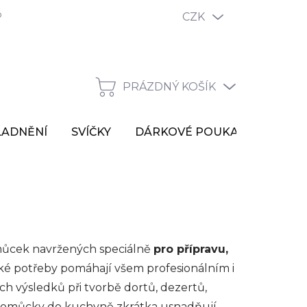
odmínky ochrany osobních údajů
Reklamační řád
CZK
Vrácen
PRÁZDNÝ KOŠÍK
NÁKUPNÍ
KOŠÍK
LADNĚNÍ
SVÍČKY
DÁRKOVÉ POUKAZY
VÝP
omůcek navržených speciálně
pro přípravu,
ské potřeby pomáhají všem profesionálním i
 výsledků při tvorbě dortů, dezertů,
o pomůcky do kuchyně zkrátka usnadňují