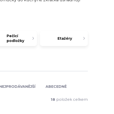
Pečicí
Etažéry
podložky
NEJPRODÁVANĚJŠÍ
ABECEDNĚ
18
položek celkem
TIP
T2-001
BP-AZ1-319