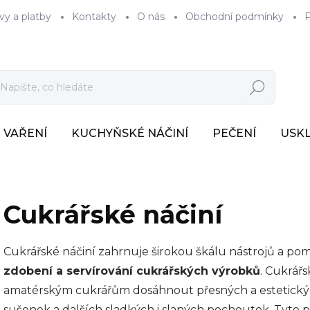
vy a platby
Kontakty
O nás
Obchodní podmínky
P
Hledat
VAŘENÍ
KUCHYŇSKÉ NÁČINÍ
PEČENÍ
USK
Cukrářské náčiní
Cukrářské náčiní zahrnuje širokou škálu nástrojů a p
zdobení a servírování cukrářských výrobků
. Cukrář
amatérským cukrářům dosáhnout přesných a estetických
sušenek a dalších sladkých i slaných pochoutek. Tyt