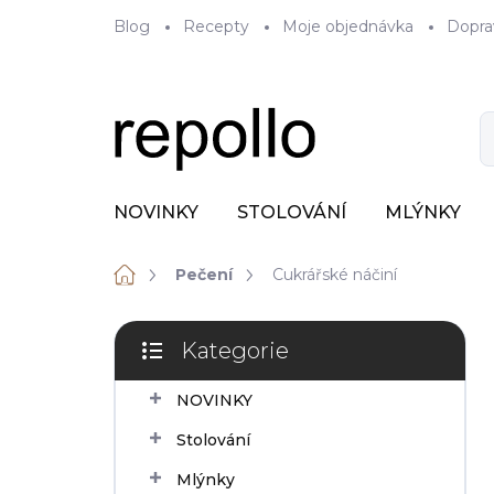
Přejít
Blog
Recepty
Moje objednávka
Dopra
na
obsah
NOVINKY
STOLOVÁNÍ
MLÝNKY
Domů
Pečení
Cukrářské náčiní
P
Kategorie
o
Přeskočit
s
kategorie
NOVINKY
t
r
Stolování
a
n
Mlýnky