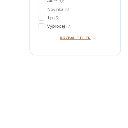
Akce
0
Novinka
0
Tip
3
Výprodej
2
ROZBALIT FILTR