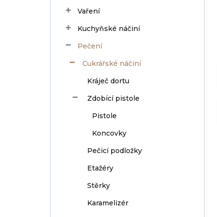
n
Vaření
í
p
Kuchyňské náčiní
a
n
Pečení
e
Cukrářské náčiní
l
Kráječ dortu
Zdobící pistole
Pistole
Koncovky
Pečicí podložky
Etažéry
Stěrky
Karamelizér