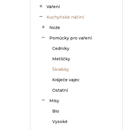
n
Vaření
í
p
Kuchyňské náčiní
a
n
Nože
e
Pomůcky pro vaření
l
Cedníky
Metličky
Škrabky
Kráječe vajec
Ostatní
Mísy
Bio
Vysoké