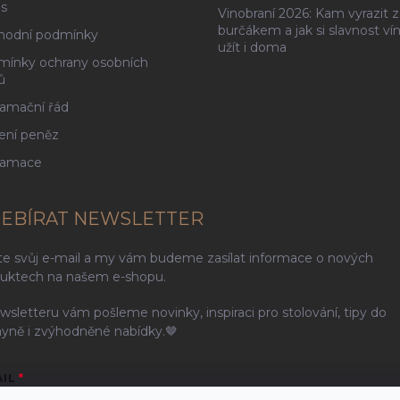
s
Vinobraní 2026: Kam vyrazit z
burčákem a jak si slavnost ví
hodní podmínky
užít i doma
ínky ochrany osobních
ů
amační řád
ení peněz
lamace
EBÍRAT NEWSLETTER
te svůj e-mail a my vám budeme zasílat informace o nových
uktech na našem e-shopu.
wsletteru vám pošleme novinky, inspiraci pro stolování, tipy do
yně i zvýhodněné nabídky.🤎
AIL