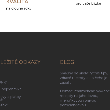
KVALITA
pro vaše blízké
na dlouhé roky
LEŽITÉ ODKAZY
BLOG
Svačiny do školy: rychlé tipy,
g
zdravé recepty a do čeho je
epty
zabalit
 objednávka
Domácí marmeláda: ověřené
recepty na jahodovou,
avy a platby
ch
meruňkovou i pravou
akty
pomerančovou