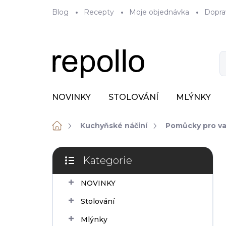
Přejít
Blog
Recepty
Moje objednávka
Dopra
na
obsah
NOVINKY
STOLOVÁNÍ
MLÝNKY
Domů
Kuchyňské náčiní
Pomůcky pro va
P
Kategorie
o
Přeskočit
s
kategorie
NOVINKY
t
r
Stolování
a
n
Mlýnky