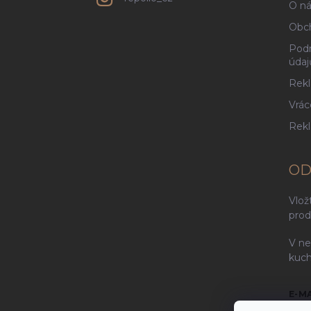
O ná
Obc
Podm
údaj
Rekl
Vrác
Rek
OD
Vlož
prod
V ne
kuch
E-M