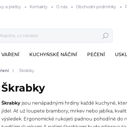
vy a platby
Kontakty
O nás
Obchodní podmínky
P
Hledat
VAŘENÍ
KUCHYŇSKÉ NÁČINÍ
PEČENÍ
USK
ření
Škrabky
Škrabky
Škrabky
jsou nenápadnými hrdiny každé kuchyně, které
jídel. Ať už loupete brambory, mrkev nebo jablka, kvalit
výsledek. Ergonomické rukojeti padnou pohodlně do ruky
tvrdšími slupkami. S našimi škrabkami bude příprava če