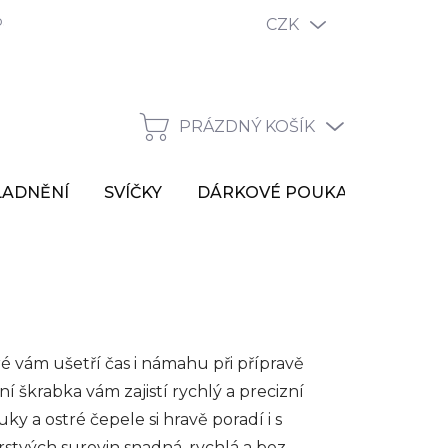
odmínky ochrany osobních údajů
Reklamační řád
CZK
Vrácen
PRÁZDNÝ KOŠÍK
NÁKUPNÍ
KOŠÍK
LADNĚNÍ
SVÍČKY
DÁRKOVÉ POUKAZY
VÝP
 vám ušetří čas i námahu při přípravě
ní škrabka vám zajistí rychlý a precizní
 a ostré čepele si hravě poradí i s
rstvých surovin snadná, rychlá a bez