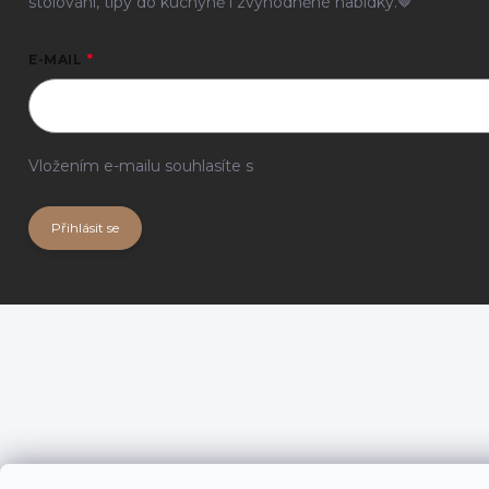
stolování, tipy do kuchyně i zvýhodněné nabídky.🤎
E-MAIL
Vložením e-mailu souhlasíte s
podmínkami ochrany
osobních údajů
Přihlásit se