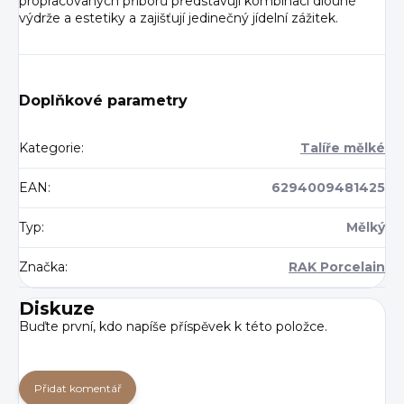
propracovaných příborů představují kombinaci dlouhé
výdrže a estetiky a zajišťují jedinečný jídelní zážitek.
Doplňkové parametry
Kategorie
:
Talíře mělké
EAN
:
6294009481425
Typ
:
Mělký
Značka
:
RAK Porcelain
Diskuze
Buďte první, kdo napíše příspěvek k této položce.
Přidat komentář