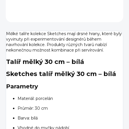
DETAILNÍ INFORMACE
ZEPTAT SE
HLÍDAT
Mělké talíře kolekce Sketches mají drsné hrany, které byly
vyvinuty při experimentování designérů během
navrhování kolekce. Produkty různých tvarů nabízí
nekonečnou možnost kombinace při servírování.
Talíř mělký 30 cm – bílá
Sketches talíř mělký 30 cm – bílá
Parametry
Materiál: porcelán
Průměr: 30 cm
Barva: bílá
Vhodné do myčky nádobí