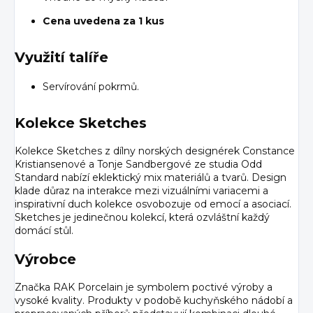
Cena uvedena za 1 kus
Využití talíře
Servírování pokrmů.
Kolekce Sketches
Kolekce Sketches z dílny norských designérek Constance
Kristiansenové a Tonje Sandbergové ze studia Odd
Standard nabízí eklektický mix materiálů a tvarů. Design
klade důraz na interakce mezi vizuálními variacemi a
inspirativní duch kolekce osvobozuje od emocí a asociací.
Sketches je jedinečnou kolekcí, která ozvláštní každý
domácí stůl.
Výrobce
Značka RAK Porcelain je symbolem poctivé výroby a
vysoké kvality. Produkty v podobě kuchyňského nádobí a