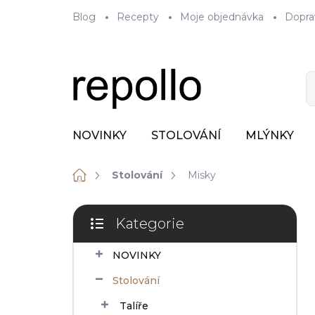
Přejít
Blog
Recepty
Moje objednávka
Dopra
na
obsah
NOVINKY
STOLOVÁNÍ
MLÝNKY
Domů
Stolování
Misky
P
Kategorie
o
Přeskočit
s
kategorie
NOVINKY
t
r
Stolování
a
n
Talíře