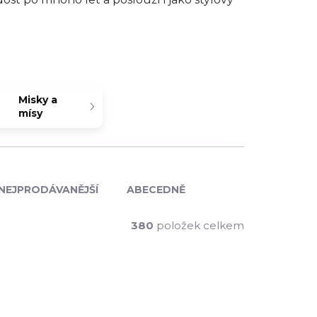
Misky a
mísy
NEJPRODÁVANĚJŠÍ
ABECEDNĚ
380
položek celkem
VÝPRODEJ
4266-6
REV-654250-6