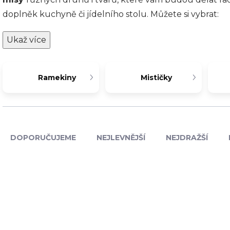
doplněk kuchyně či jídelního stolu. Můžete si vybrat:
Ukaž více
Ramekiny
Mističky
Ř
a
DOPORUČUJEME
NEJLEVNĚJŠÍ
NEJDRAŽŠÍ
z
e
n
í
V
p
ý
VÝPRODEJ
VÝPRODEJ
REV-614862
REV-65
r
p
o
i
d
s