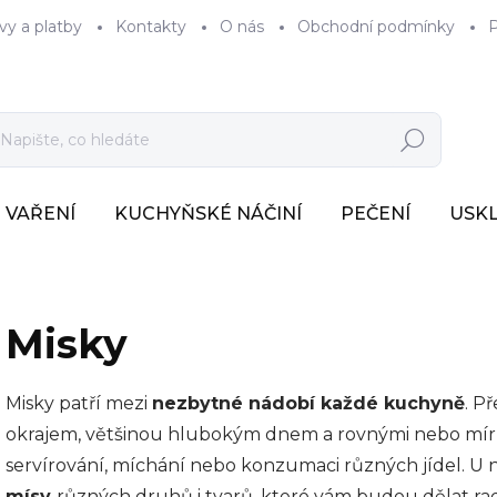
vy a platby
Kontakty
O nás
Obchodní podmínky
P
Hledat
VAŘENÍ
KUCHYŇSKÉ NÁČINÍ
PEČENÍ
USK
Misky
Misky patří mezi
nezbytné nádobí každé kuchyně
. P
okrajem, většinou hlubokým dnem a rovnými nebo mírn
servírování, míchání nebo konzumaci různých jídel.
U 
mísy
různých druhů i tvarů, které vám budou dělat rado