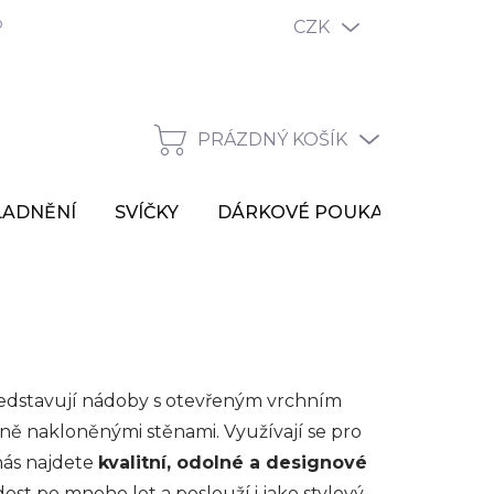
odmínky ochrany osobních údajů
Reklamační řád
CZK
Vrácen
PRÁZDNÝ KOŠÍK
NÁKUPNÍ
KOŠÍK
LADNĚNÍ
SVÍČKY
DÁRKOVÉ POUKAZY
VÝP
ředstavují nádoby s otevřeným vrchním
ě nakloněnými stěnami. Využívají se pro
nás najdete
kvalitní, odolné a designové
st po mnoho let a poslouží i jako stylový