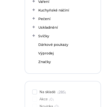
Vaření
Kuchyňské náčiní
Pečení
Uskladnění
Svíčky
Dárkové poukazy
Výprodej
Značky
Na skladě
285
Akce
0
Novinka
0