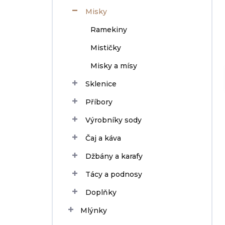
n
Misky
í
p
Ramekiny
a
n
Mističky
e
Misky a mísy
l
Sklenice
Příbory
Výrobníky sody
Čaj a káva
Džbány a karafy
Tácy a podnosy
Doplňky
Mlýnky