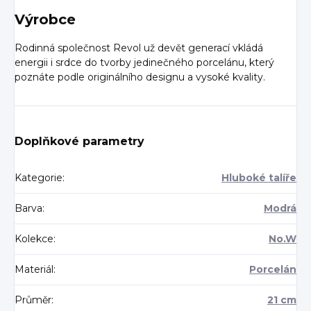
Výrobce
Rodinná společnost Revol už devět generací vkládá
energii i srdce do tvorby jedinečného porcelánu, který
poznáte podle originálního designu a vysoké kvality.
Doplňkové parametry
Kategorie
:
Hluboké talíře
Barva
:
Modrá
Kolekce
:
No.W
Materiál
:
Porcelán
Průměr
:
21 cm