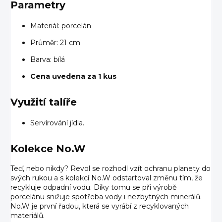
Parametry
Materiál: porcelán
Průměr: 21 cm
Barva: bílá
Cena uvedena za 1 kus
Využití talíře
Servírování jídla.
Kolekce No.W
Teď, nebo nikdy? Revol se rozhodl vzít ochranu planety do
svých rukou a s kolekcí No.W odstartoval změnu tím, že
recykluje odpadní vodu. Díky tomu se při výrobě
porcelánu snižuje spotřeba vody i nezbytných minerálů.
No.W je první řadou, která se vyrábí z recyklovaných
materiálů.