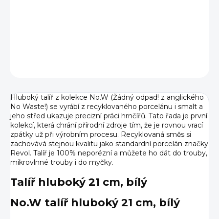
−
+
Přidat do košíku
DETAILNÍ INFORMACE
ZEPTAT SE
HLÍDAT
Hluboký talíř z kolekce No.W (Žádný odpad! z anglického
No Waste!) se vyrábí z recyklovaného porcelánu i smalt a
jeho střed ukazuje precizní práci hrnčířů. Tato řada je první
kolekcí, která chrání přírodní zdroje tím, že je rovnou vrací
zpátky už při výrobním procesu. Recyklovaná směs si
zachovává stejnou kvalitu jako standardní porcelán značky
Revol. Talíř je 100% neporézní a můžete ho dát do trouby,
mikrovlnné trouby i do myčky.
Talíř hluboký 21 cm, bílý
No.W talíř hluboký 21 cm, bílý