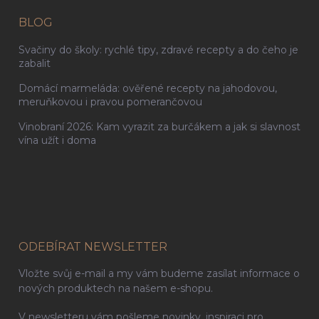
BLOG
Svačiny do školy: rychlé tipy, zdravé recepty a do čeho je
zabalit
Domácí marmeláda: ověřené recepty na jahodovou,
meruňkovou i pravou pomerančovou
Vinobraní 2026: Kam vyrazit za burčákem a jak si slavnost
vína užít i doma
ODEBÍRAT NEWSLETTER
Vložte svůj e-mail a my vám budeme zasílat informace o
nových produktech na našem e-shopu.
V newsletteru vám pošleme novinky, inspiraci pro