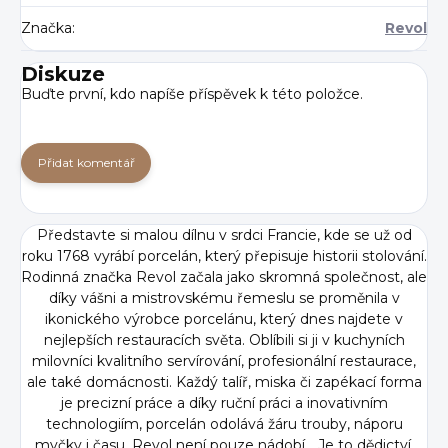
Značka
:
Revol
Diskuze
Buďte první, kdo napíše příspěvek k této položce.
Přidat komentář
Představte si malou dílnu v srdci Francie, kde se už od
roku 1768 vyrábí porcelán, který přepisuje historii stolování.
Rodinná značka Revol začala jako skromná společnost, ale
díky vášni a mistrovskému řemeslu se proměnila v
ikonického výrobce porcelánu, který dnes najdete v
nejlepších restauracích světa. Oblíbili si ji v kuchyních
milovníci kvalitního servírování, profesionální restaurace,
ale také domácnosti. Každý talíř, miska či zapékací forma
je precizní práce a díky ruční práci a inovativním
technologiím, porcelán odolává žáru trouby, náporu
myčky i času. Revol není pouze nádobí... Je to dědictví,