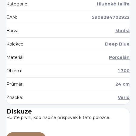
Kategorie
:
Hluboké talíře
EAN
:
5908284702922
Barva
:
Modrá
Kolekce
:
Deep Blue
Materiál
:
Porcelán
Objem
:
1 300
Průměr
:
24 cm
Značka
:
Verlo
Diskuze
Buďte první, kdo napíše příspěvek k této položce.