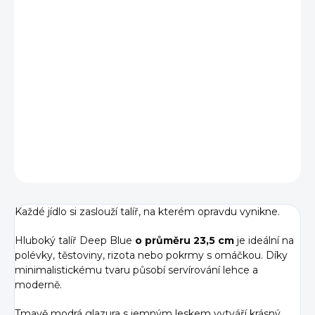
cena:
−
+
Přidat do košíku
Hluboký talíř Verlo Deep Blue 23,5 cm pro servírování
polévek, těstovin i moderních pokrmů. Odolný a stylový
porcelán.
DETAILNÍ INFORMACE
ZEPTAT SE
HLÍDAT
Každé jídlo si zaslouží talíř, na kterém opravdu vynikne.
Hluboký talíř Deep Blue
o průměru 23,5 cm
je ideální na
polévky, těstoviny, rizota nebo pokrmy s omáčkou. Díky
minimalistickému tvaru působí servírování lehce a
moderně.
Tmavě modrá glazura s jemným leskem vytváří krásný