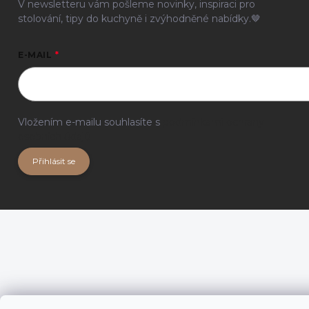
V newsletteru vám pošleme novinky, inspiraci pro
stolování, tipy do kuchyně i zvýhodněné nabídky.🤎
E-MAIL
Vložením e-mailu souhlasíte s
podmínkami ochrany
osobních údajů
Přihlásit se