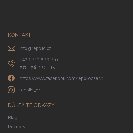
Z
á
p
a
t
í
KONTAKT
info
@
repollo.cz
+420 730 870 710
PO - PÁ
7:30 - 16:00
https://www.facebook.com/repolloczech
repollo_cz
DŮLEŽITÉ ODKAZY
Blog
Recepty