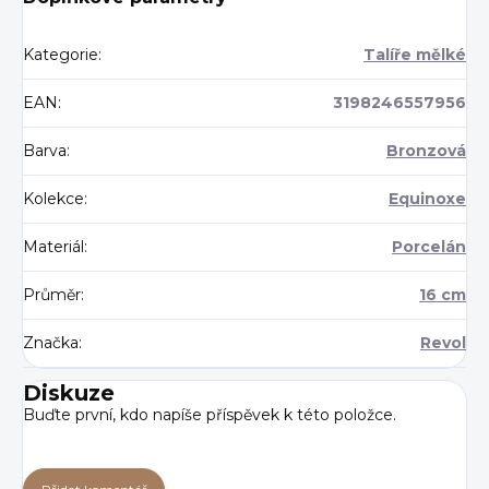
Kategorie
:
Talíře mělké
EAN
:
3198246557956
Barva
:
Bronzová
Kolekce
:
Equinoxe
Materiál
:
Porcelán
Průměr
:
16 cm
Značka
:
Revol
Diskuze
Buďte první, kdo napíše příspěvek k této položce.