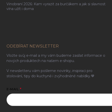
Vinobraní 2026: Kam vyrazit za burčákem a jak si slavnost
vína užít i doma
ODEBÍRAT NEWSLETTER
Vložte svůj e-mail a my vám budeme zasílat informace o
nových produktech na našem e-shopu.
V newsletteru vám pošleme novinky, inspiraci pro
stolování, tipy do kuchyně i zvýhodněné nabídky.🤎
E-MAIL