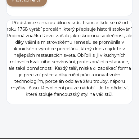
Přidat komentář
Představte si malou dílnu v srdci Francie, kde se už od
roku 1768 vyrábí porcelán, který přepisuje historii stolování.
Rodinná značka Revol začala jako skromná společnost, ale
díky vášni a mistrovskému řemeslu se proměnila v
ikonického výrobce porcelánu, který dnes najdete v
nejlepších restauracích světa. Oblíbili si ji v kuchyních
milovníci kvalitního servírování, profesionální restaurace,
ale také domácnosti. Každý talíř, miska či zapékací forma
je precizní práce a díky ruční práci a inovativním
technologiím, porcelán odolává žáru trouby, náporu
myčky i času. Revol není pouze nádobí... Je to dědictví,
které stoluje francouzský styl na váš stůl.