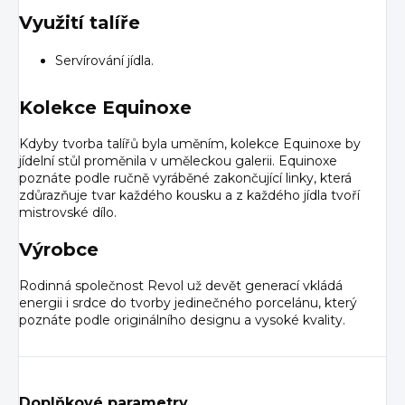
Využití talíře
Servírování jídla.
Kolekce Equinoxe
Kdyby tvorba talířů byla uměním, kolekce Equinoxe by
jídelní stůl proměnila v uměleckou galerii. Equinoxe
poznáte podle ručně vyráběné zakončující linky, která
zdůrazňuje tvar každého kousku a z každého jídla tvoří
mistrovské dílo.
Výrobce
Rodinná společnost Revol už devět generací vkládá
energii i srdce do tvorby jedinečného porcelánu, který
poznáte podle originálního designu a vysoké kvality.
Doplňkové parametry