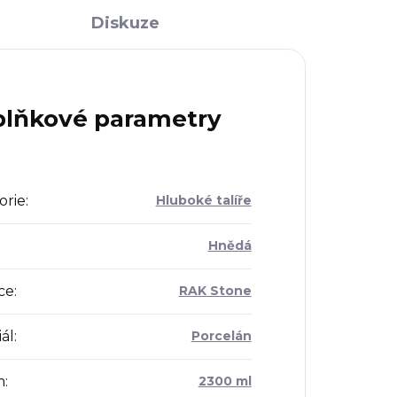
Diskuze
lňkové parametry
orie
:
Hluboké talíře
Hnědá
ce
:
RAK Stone
ál
:
Porcelán
m
:
2300 ml