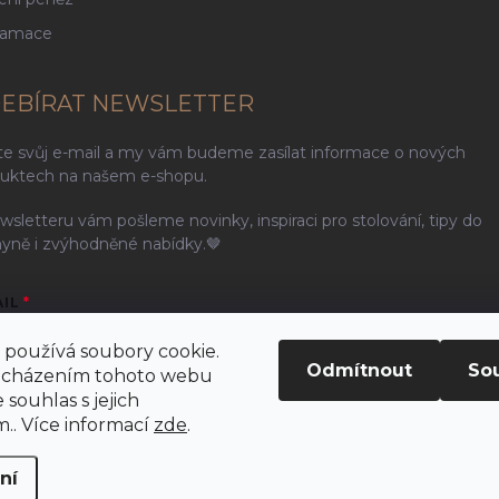
lamace
EBÍRAT NEWSLETTER
te svůj e-mail a my vám budeme zasílat informace o nových
uktech na našem e-shopu.
wsletteru vám pošleme novinky, inspiraci pro stolování, tipy do
yně i zvýhodněné nabídky.🤎
AIL
používá soubory cookie.
Odmítnout
So
ocházením tohoto webu
 souhlas s jejich
ením e-mailu souhlasíte s
podmínkami ochrany osobních údajů
.. Více informací
zde
.
řihlásit se
ní