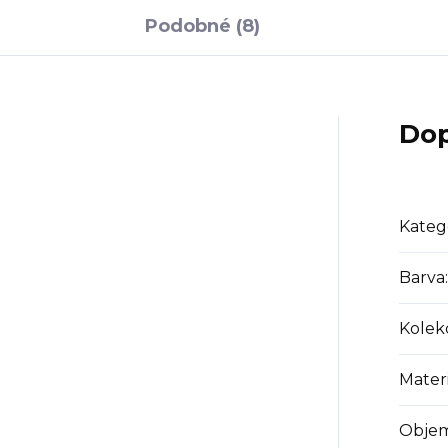
Podobné (8)
Dop
Kateg
Barva
:
Kolek
Materi
Obje