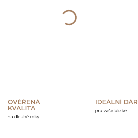
−
+
DETAILNÍ INFORMACE
OVĚŘENÁ
IDEÁLNÍ DÁ
KVALITA
pro vaše blízké
na dlouhé roky