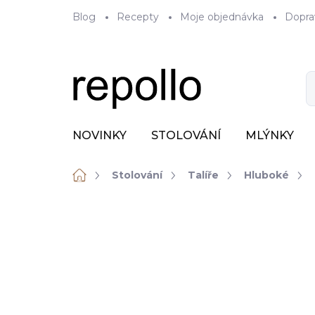
Přejít
Blog
Recepty
Moje objednávka
Dopra
na
obsah
NOVINKY
STOLOVÁNÍ
MLÝNKY
Domů
Stolování
Talíře
Hluboké
ZNAČKA:
RAK PORCELAIN