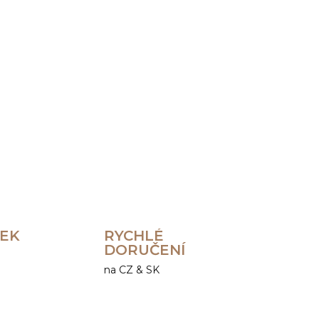
Přidat do košíku
ZEPTAT SE
HLÍDAT
REK
RYCHLÉ
DORUČENÍ
na CZ & SK