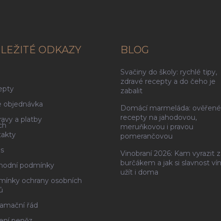
LEŽITÉ ODKAZY
BLOG
Svačiny do školy: rychlé tipy,
g
zdravé recepty a do čeho je
epty
zabalit
 objednávka
Domácí marmeláda: ověřené
recepty na jahodovou,
avy a platby
ch
meruňkovou i pravou
akty
pomerančovou
s
Vinobraní 2026: Kam vyrazit z
burčákem a jak si slavnost ví
hodní podmínky
užít i doma
ínky ochrany osobních
ů
amační řád
ení peněz