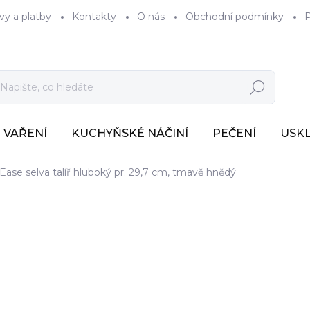
vy a platby
Kontakty
O nás
Obchodní podmínky
P
Hledat
VAŘENÍ
KUCHYŇSKÉ NÁČINÍ
PEČENÍ
USK
Ease selva talíř hluboký pr. 29,7 cm, tmavě hnědý
1 048 Kč
866 Kč bez DPH
Měrná
SKLADEM U DODAVATE
cena: