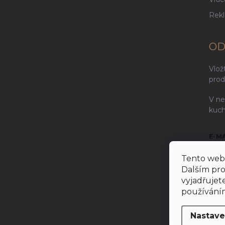
Rek
OD
Vlož
prod
V ne
kuch
E-M
Tento web 
Dalším pr
vyjadřujete
Vlož
používáním
P
Nastave