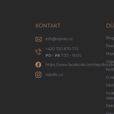
á
p
a
t
í
KONTAKT
DŮ
Blo
info
@
repollo.cz
Rec
+420 730 870 710
Moje
PO - PÁ
7:30 - 16:00
Dopr
https://www.facebook.com/repollocze
Kont
repollo_cz
O ná
Obc
Podm
údaj
Rekl
Vrác