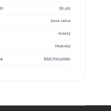
ěr
:
30 cm
Ease selva
Kulatý
Hluboký
a
:
RAK Porcelain