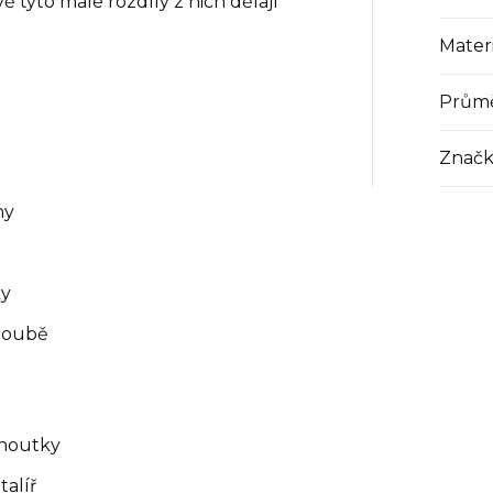
ě tyto malé rozdíly z nich dělají
Materi
Prům
Značk
ny
ky
troubě
choutky
talíř