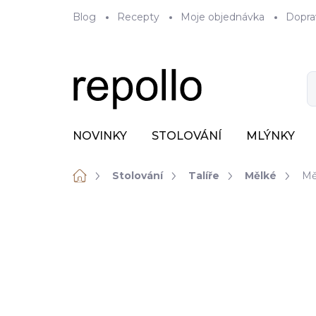
Přejít
Blog
Recepty
Moje objednávka
Dopra
na
obsah
NOVINKY
STOLOVÁNÍ
MLÝNKY
Domů
Stolování
Talíře
Mělké
Měl
ZNAČKA:
VERLO