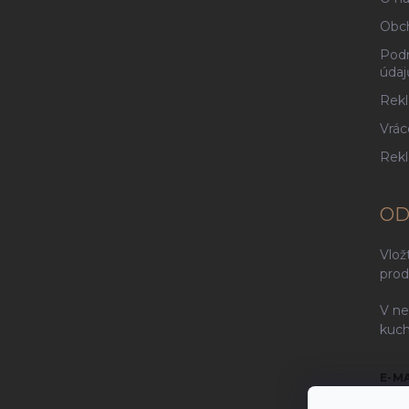
Obc
Podm
údaj
Rekl
Vrác
Rek
OD
Vlož
prod
V ne
kuch
E-M