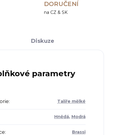
DORUČENÍ
na CZ & SK
Diskuze
lňkové parametry
orie
:
Talíře mělké
Hnědá
,
Modrá
ce
:
Brassi