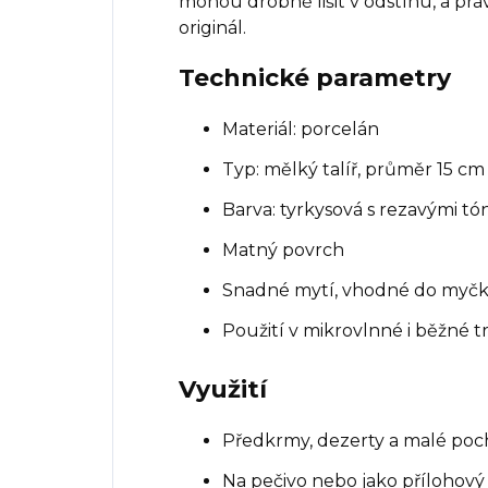
mohou drobně lišit v odstínu, a práv
originál.
Technické parametry
Materiál: porcelán
Typ: mělký talíř, průměr 15 cm
Barva: tyrkysová s rezavými tó
Matný povrch
Snadné mytí, vhodné do myč
Použití v mikrovlnné i běžné 
Využití
Předkrmy, dezerty a malé po
Na pečivo nebo jako přílohový 