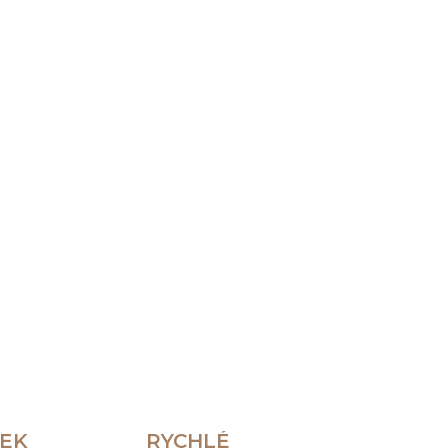
Přidat do košíku
⌀ 15 cm) v tyrkysově rezavém odstínu – ručně
předkrmy, dezerty i drobné pochoutky.
ZEPTAT SE
HLÍDAT
REK
RYCHLÉ