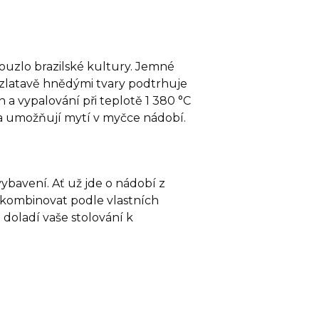
kouzlo brazilské kultury. Jemné
 zlatavě hnědými tvary podtrhuje
n a vypalování při teplotě 1 380 °C
 a umožňují mytí v myčce nádobí.
 vybavení. Ať už jde o nádobí z
 kombinovat podle vlastních
é doladí vaše stolování k