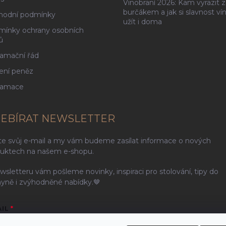
Vinobraní 2026: Kam vyrazit z
burčákem a jak si slavnost ví
hodní podmínky
užít i doma
ínky ochrany osobních
ů
amační řád
ení peněz
lamace
EBÍRAT NEWSLETTER
te svůj e-mail a my vám budeme zasílat informace o nových
uktech na našem e-shopu.
wsletteru vám pošleme novinky, inspiraci pro stolování, tipy do
yně i zvýhodněné nabídky.🤎
AIL