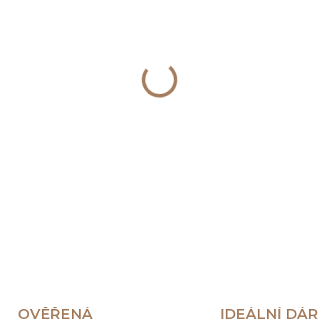
−
+
Malý mělký talíř Brassi (
zpracovaný porcelán pro 
DETAILNÍ INFORMACE
OVĚŘENÁ
IDEÁLNÍ DÁ