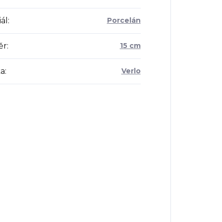
ál
:
Porcelán
ěr
:
15 cm
a
:
Verlo