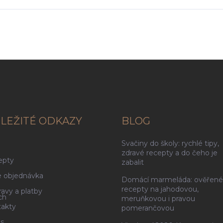
LEŽITÉ ODKAZY
BLOG
Svačiny do školy: rychlé tipy,
g
zdravé recepty a do čeho je
epty
zabalit
 objednávka
Domácí marmeláda: ověřené
recepty na jahodovou,
avy a platby
ch
meruňkovou i pravou
akty
pomerančovou
s