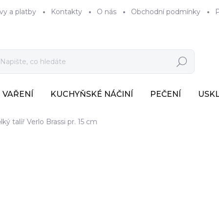
vy a platby
Kontakty
O nás
Obchodní podmínky
P
Hledat
VAŘENÍ
KUCHYŇSKÉ NÁČINÍ
PEČENÍ
USK
ký talíř Verlo Brassi pr. 15 cm
127 Kč
105 Kč bez DPH
Měrná
SKLADEM
(>7 KS)
cena: