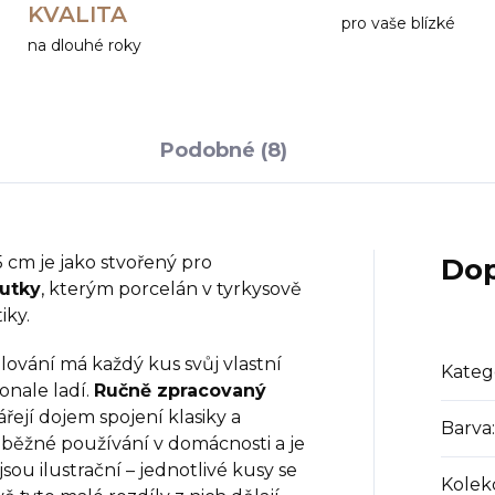
KVALITA
pro vaše blízké
na dlouhé roky
Podobné (8)
5 cm je jako stvořený pro
Dop
utky
, kterým porcelán v tyrkysově
iky.
alování má každý kus svůj vlastní
Kateg
onale ladí.
Ručně zpracovaný
řejí dojem spojení klasiky a
Barva
:
 běžné používání v domácnosti a je
jsou ilustrační – jednotlivé kusy se
Kolek