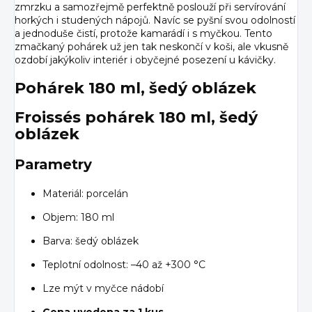
zmrzku a samozřejmě perfektně poslouží při servírování
horkých i studených nápojů. Navíc se pyšní svou odolností
a jednoduše čistí, protože kamarádí i s myčkou. Tento
zmačkaný pohárek už jen tak neskončí v koši, ale vkusně
ozdobí jakýkoliv interiér i obyčejné posezení u kávičky.
Pohárek 180 ml, šedý oblázek
Froissés pohárek 180 ml, šedý
oblázek
Parametry
Materiál: porcelán
Objem: 180 ml
Barva: šedý oblázek
Teplotní odolnost: –40 až +300 °C
Lze mýt v myčce nádobí
Cena uvedena za 1 kus