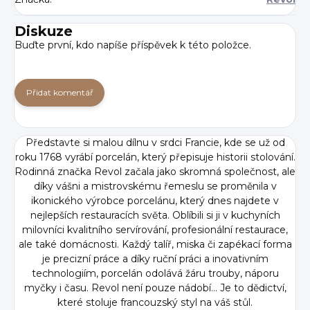
Diskuze
Buďte první, kdo napíše příspěvek k této položce.
Přidat komentář
Představte si malou dílnu v srdci Francie, kde se už od
roku 1768 vyrábí porcelán, který přepisuje historii stolování.
Rodinná značka Revol začala jako skromná společnost, ale
díky vášni a mistrovskému řemeslu se proměnila v
ikonického výrobce porcelánu, který dnes najdete v
nejlepších restauracích světa. Oblíbili si ji v kuchyních
milovníci kvalitního servírování, profesionální restaurace,
ale také domácnosti. Každý talíř, miska či zapékací forma
je precizní práce a díky ruční práci a inovativním
technologiím, porcelán odolává žáru trouby, náporu
myčky i času. Revol není pouze nádobí... Je to dědictví,
které stoluje francouzský styl na váš stůl.