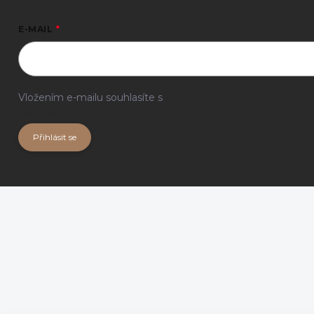
E-MAIL
Vložením e-mailu souhlasíte s
podmínkami ochrany
osobních údajů
Přihlásit se