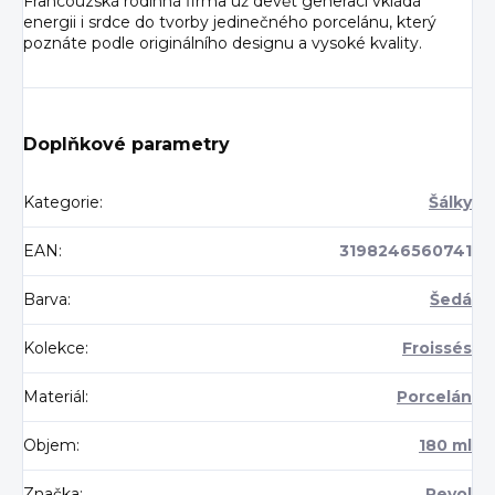
Francouzská rodinná firma už devět generací vkládá
energii i srdce do tvorby jedinečného porcelánu, který
poznáte podle originálního designu a vysoké kvality.
Doplňkové parametry
Kategorie
:
Šálky
EAN
:
3198246560741
Barva
:
Šedá
Kolekce
:
Froissés
Materiál
:
Porcelán
Objem
:
180 ml
Značka
:
Revol