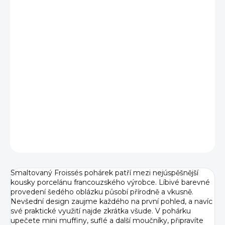
−
+
Přidat do košíku
Malý hrníček
Froissés
o objemu
180 ml v šedé barvě
jako oblázek
je skvělý
na cappuccino
i malé dezerty.
Zaujme svým pomačkaným tvarem
, díky kterému
působí hravě a dodá servírování originální nádech. Je
odolný, příjemně se drží a snadno zapadne do
každodenního používání v kuchyni i při servírování hostům.
DETAILNÍ INFORMACE
ZEPTAT SE
HLÍDAT
Smaltovaný Froissés pohárek patří mezi nejúspěšnější
kousky porcelánu francouzského výrobce. Líbivé barevné
provedení šedého oblázku působí přírodně a vkusně.
Nevšední design zaujme každého na první pohled, a navíc
své praktické využití najde zkrátka všude. V pohárku
upečete mini muffiny, suflé a další moučníky, připravíte