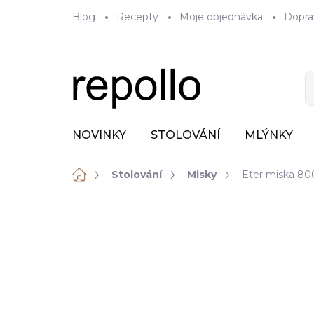
Přejít
Blog
Recepty
Moje objednávka
Dopra
na
obsah
NOVINKY
STOLOVÁNÍ
MLÝNKY
Domů
Stolování
Misky
Eter miska 80
ZNAČKA:
VERLO