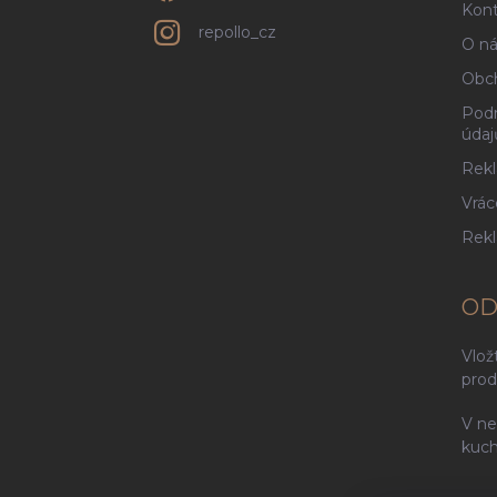
Kont
repollo_cz
O ná
Obc
Podm
údaj
Rekl
Vrác
Rek
OD
Vlož
prod
V ne
kuch