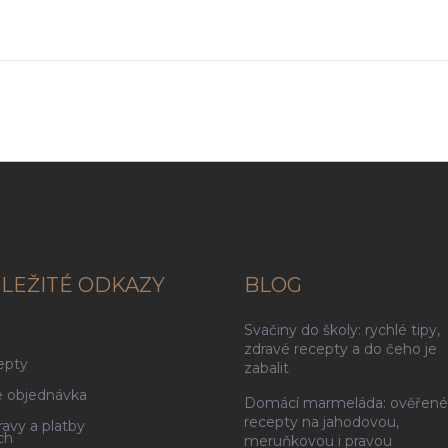
LEŽITÉ ODKAZY
BLOG
Svačiny do školy: rychlé tipy,
g
zdravé recepty a do čeho je
epty
zabalit
 objednávka
Domácí marmeláda: ověřené
recepty na jahodovou,
avy a platby
ch
meruňkovou i pravou