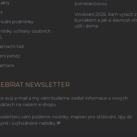
akty
pomerančovou
s
Vinobraní 2026: Kam vyrazit z
burčákem a jak si slavnost ví
hodní podmínky
užít i doma
ínky ochrany osobních
ů
amační řád
ení peněz
lamace
EBÍRAT NEWSLETTER
te svůj e-mail a my vám budeme zasílat informace o nových
uktech na našem e-shopu.
wsletteru vám pošleme novinky, inspiraci pro stolování, tipy do
yně i zvýhodněné nabídky.🤎