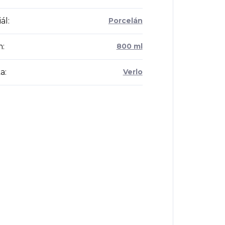
ál
:
Porcelán
m
:
800 ml
a
:
Verlo