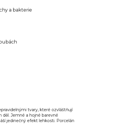
chy a bakterie
troubách
ravidelnými tvary, které ozvláštňují
ch děl. Jemné a hojné barevné
ší jedinečný efekt lehkosti. Porcelán