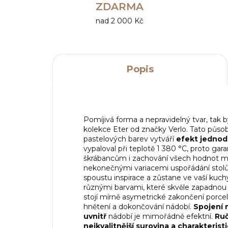
ZDARMA
nad 2 000 Kč
Popis
Pomíjivá forma a nepravidelný tvar, tak 
kolekce Eter od značky Verlo. Tato půso
pastelových barev vytváří
efekt jednodu
vypaloval při teplotě 1 380 °C, proto gar
škrábancům i zachování všech hodnot mate
nekonečnými variacemi uspořádání stolů
spoustu inspirace a zůstane ve vaší kuch
různými barvami, které skvěle zapadnou 
stojí mírně asymetrické zakončení porce
hnětení a dokončování nádobí.
Spojení 
uvnitř
nádobí je mimořádně efektní.
Ruč
nejkvalitnější surovina a charakterist