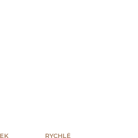
Přidat do košíku
ZEPTAT SE
HLÍDAT
REK
RYCHLÉ