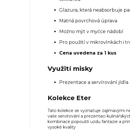
Glazura, která neabsorbuje pa
Matná povrchová úprava
Možno mýt v myčce nádobí
Pro použití v mikrovlnkách i 
Cena uvedena za 1 kus
Využití misky
Prezentace a servírování jídla.
Kolekce Eter
Tato kolekce se vyznačuje zajímavými nep
vaše servírování a prezentaci kulinářský
kombinace popouští uzdu fantazie a přiná
vysoké kvality