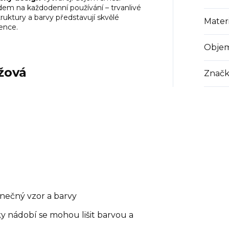
dem na každodenní používání – trvanlivé
ruktury a barvy představují skvělé
Materi
ence.
Obje
žová
Značk
dinečný vzor a barvy
ky nádobí se mohou lišit barvou a