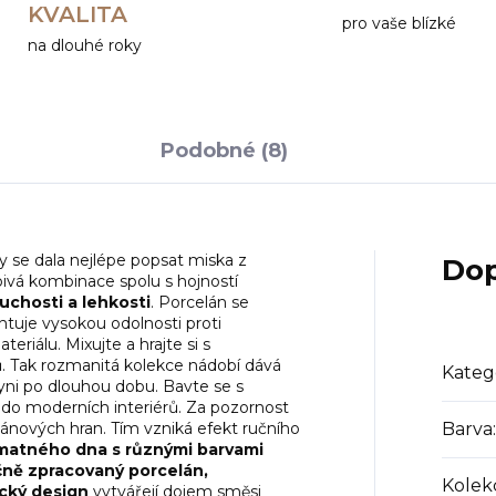
KVALITA
pro vaše blízké
na dlouhé roky
Podobné (8)
by se dala nejlépe popsat miska z
Dop
bivá kombinace spolu s hojností
chosti a lehkosti
. Porcelán se
antuje vysokou odolnosti proti
riálu. Mixujte a hrajte si s
. Tak rozmanitá kolekce nádobí dává
Kateg
yni po dlouhou dobu. Bavte se s
do moderních interiérů. Za pozornost
lánových hran. Tím vzniká efekt ručního
Barva
:
matného dna s různými barvami
ně zpracovaný porcelán,
Kolek
ický design
vytvářejí dojem směsi