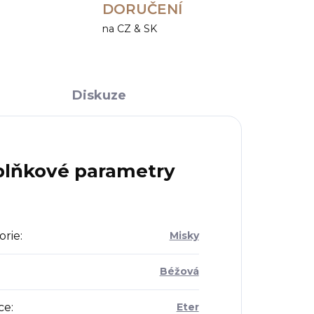
DORUČENÍ
na CZ & SK
Diskuze
lňkové parametry
orie
:
Misky
Béžová
ce
:
Eter