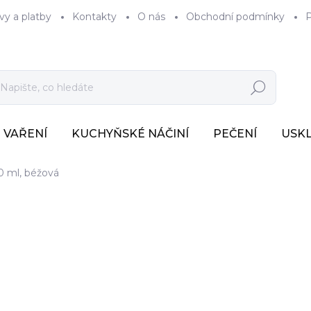
vy a platby
Kontakty
O nás
Obchodní podmínky
P
Hledat
VAŘENÍ
KUCHYŇSKÉ NÁČINÍ
PEČENÍ
USK
0 ml, béžová
282 Kč
233 Kč bez DPH
Měrná
SKLADEM
(>7 KS)
cena: