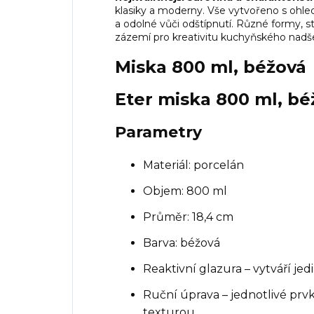
klasiky a moderny. Vše vytvořeno s ohle
a odolné vůči odštípnutí. Různé formy, st
zázemí pro kreativitu kuchyňského nadš
Miska 800 ml, béžová
Eter miska 800 ml, bé
Parametry
Materiál: porcelán
Objem: 800 ml
Průměr: 18,4 cm
Barva: béžová
Reaktivní glazura – vytváří je
Ruční úprava – jednotlivé prv
texturou