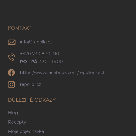
á
p
a
t
í
KONTAKT
info
@
repollo.cz
+420 730 870 710
PO - PÁ
7:30 - 16:00
https://www.facebook.com/repolloczech
repollo_cz
DŮLEŽITÉ ODKAZY
Blog
Recepty
Moje objednávka