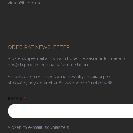
vína užít i doma
ODEBÍRAT NEWSLETTER
Vložte svůj e-mail a my vám budeme zasílat informace o
nových produktech na našem e-shopu.
V newsletteru vám pošleme novinky, inspiraci pro
stolování, tipy do kuchyně i zvýhodněné nabídky.🤎
E-MAIL
Vložením e-mailu souhlasíte s
podmínkami ochrany