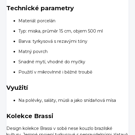
Technické parametry
Materiál: porcelán
Typ: miska, průměr 15 cm, objem 500 ml
Barva: tyrkysová s rezavými tóny
Matný povrch
Snadné mytí, vhodné do myčky
Použití v mikrovlnné i běžné troubě
Využití
Na polévky, saláty, müsli a jako snídaňová mísa
Kolekce Brassi
Design kolekce Brassi v sobě nese kouzlo brazilské
kultury. Jemné spojení tyrkysové s nepravidelnými zlatavě