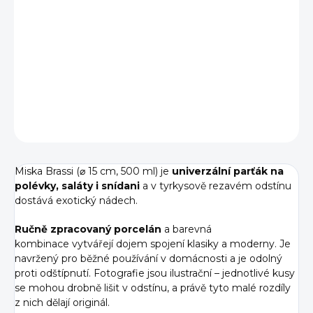
Miska Brassi (⌀ 15 cm, 500 ml) na polévky, saláty i snídani.
Ručně zpracovaný porcelán s exotickým designem, který
vydrží roky.
DETAILNÍ INFORMACE
ZEPTAT SE
HLÍDAT
Miska Brassi (⌀ 15 cm, 500 ml) je
univerzální parťák na
polévky, saláty i snídani
a v tyrkysově rezavém odstínu
dostává exotický nádech.
Ručně zpracovaný porcelán
a barevná
kombinace vytvářejí dojem spojení klasiky a moderny. Je
navržený pro běžné používání v domácnosti a je odolný
proti odštípnutí. Fotografie jsou ilustrační – jednotlivé kusy
se mohou drobně lišit v odstínu, a právě tyto malé rozdíly
z nich dělají originál.