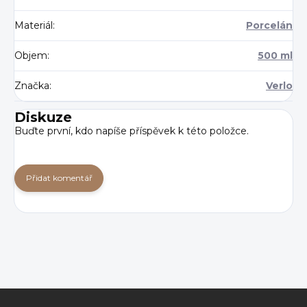
Materiál
:
Porcelán
Objem
:
500 ml
Značka
:
Verlo
Diskuze
Buďte první, kdo napíše příspěvek k této položce.
Přidat komentář
Z