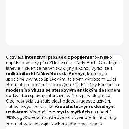
Luigi Bormioli set whisky BACH obsahuje čtyři sklenice na
whisky o objemu 335 ml a karafu o objemu 750 ml –
dokonalá kombinace pro slavnostní večery i chvíle pohody.
DETAILNÍ INFORMACE
ZEPTAT SE
HLÍDAT
Obzvlášť
intenzivní prožitek z popíjení
lihovin jako
například whisky přináší luxusní set řady Bach. Obsahuje 1
láhev a 4 sklenice na whisky či jiný alkohol. Vyrábí se z
unikátního křišťálového skla Sonhyx
, které bylo
speciálně vyvinuto špičkovým italským výrobcem Luigi
Bormioli pro posílení nápojových zážitků. Díky kombinaci
moderního vkusu se starobylým antickým designem
dodává ten správný intenzivní zážitek plný elegance.
Odolnost skla zajišťuje dlouhodobou radost z užívání.
Láhev je vybavena také
vzduchotěsným skleněným
uzávěrem
. Vhodné i pro
mytí v myčkách
na nádobí.
Speciální křišťálové sklo vyvinuté firmou Luigi
Bormioli zachovávající veškeré přednosti nápoje.