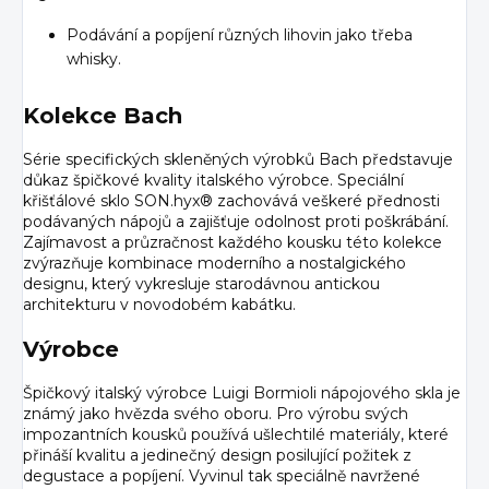
Podávání a popíjení různých lihovin jako třeba
whisky.
Kolekce Bach
Série specifických skleněných výrobků Bach představuje
důkaz špičkové kvality italského výrobce. Speciální
křišťálové sklo SON.hyx® zachovává veškeré přednosti
podávaných nápojů a zajišťuje odolnost proti poškrábání.
Zajímavost a průzračnost každého kousku této kolekce
zvýrazňuje kombinace moderního a nostalgického
designu, který vykresluje starodávnou antickou
architekturu v novodobém kabátku.
Výrobce
Špičkový italský výrobce Luigi Bormioli nápojového skla je
známý jako hvězda svého oboru. Pro výrobu svých
impozantních kousků používá ušlechtilé materiály, které
přináší kvalitu a jedinečný design posilující požitek z
degustace a popíjení. Vyvinul tak speciálně navržené