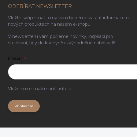
ODEBÍRAT NEWSLETTER
Vložte svůj e-mail a my vám budeme zasílat informace o
nových produktech na našem e-shopu.
V newsletteru vám pošleme novinky, inspiraci pro
stolování, tipy do kuchyně i zvýhodněné nabídky.🤎
E-MAIL
Vložením e-mailu souhlasíte s
podmínkami ochrany
osobních údajů
Přihlásit se