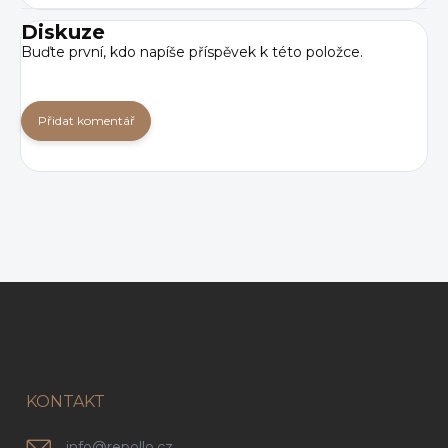
Diskuze
Buďte první, kdo napíše příspěvek k této položce.
Přidat komentář
Z
á
p
a
t
í
KONTAKT
info
@
repollo.cz