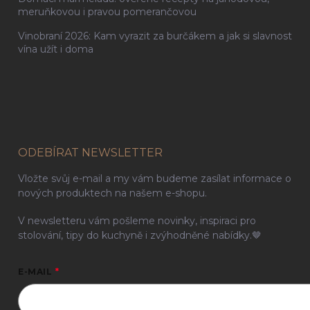
meruňkovou i pravou pomerančovou
Vinobraní 2026: Kam vyrazit za burčákem a jak si slavnost
vína užít i doma
ODEBÍRAT NEWSLETTER
Vložte svůj e-mail a my vám budeme zasílat informace o
nových produktech na našem e-shopu.
V newsletteru vám pošleme novinky, inspiraci pro
stolování, tipy do kuchyně i zvýhodněné nabídky.🤎
E-MAIL