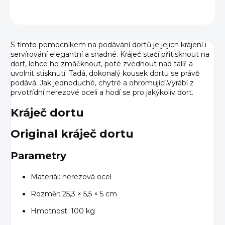
ZEPTAT SE
HLÍDAT
S tímto pomocníkem na podávání dortů je jejich krájení i
servírování elegantní a snadné. Kráječ stačí přitisknout na
dort, lehce ho zmáčknout, poté zvednout nad talíř a
uvolnit stisknutí. Tadá, dokonalý kousek dortu se právě
podává. Jak jednoduché, chytré a ohromující.
Vyrábí z
prvotřídní nerezové oceli a hodí se pro jakýkoliv dort.
Kráječ dortu
Original kráječ dortu
Parametry
Materiál: nerezová ocel
Rozměr: 25,3 × 5,5 × 5 cm
Hmotnost: 100 kg