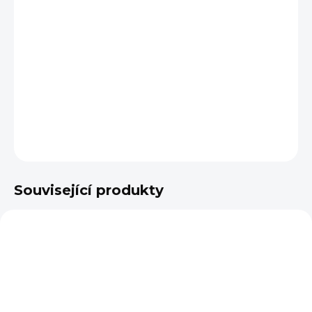
−
+
Přidat do košíku
Větší šálek na kávu Brassi (250 ml) jako dělaný pro latte i
čaj. Ručně zpracovaný porcelán v exotickém tyrkysově
rezavém odstínu.
DETAILNÍ INFORMACE
ZEPTAT SE
HLÍDAT
Související produkty