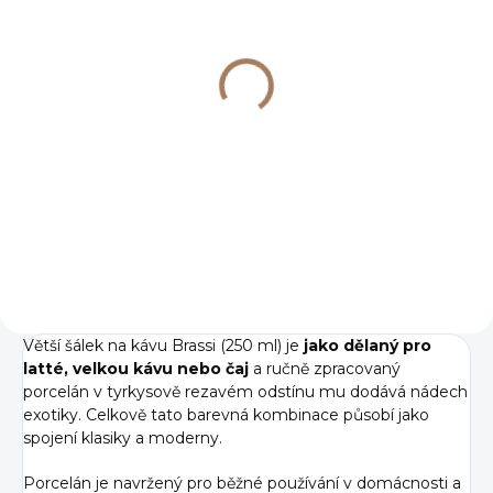
SKLADEM
(>7 KS)
Podšálek Verlo Brassi
pr. 13,5 cm
127 Kč
105 Kč bez DPH
Do košíku
Větší šálek na kávu Brassi (250 ml) je
jako dělaný pro
latté, velkou kávu nebo čaj
a ručně zpracovaný
porcelán v tyrkysově rezavém odstínu mu dodává nádech
exotiky. Celkově tato barevná kombinace působí jako
spojení klasiky a moderny.
Porcelán je navržený pro běžné používání v domácnosti a