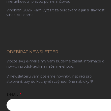
meruňkovou i pravou pomerančovou
Vinobraní 2026: Kam vyrazit za burčákem a jak si slavnost
vína užít i doma
ODEBÍRAT NEWSLETTER
Vložte svůj e-mail a my vám budeme zasílat informace o
nových produktech na našem e-shopu.
V newsletteru vám pošleme novinky, inspiraci pro
stolování, tipy do kuchyně i zvýhodněné nabídky.🤎
E-MAIL