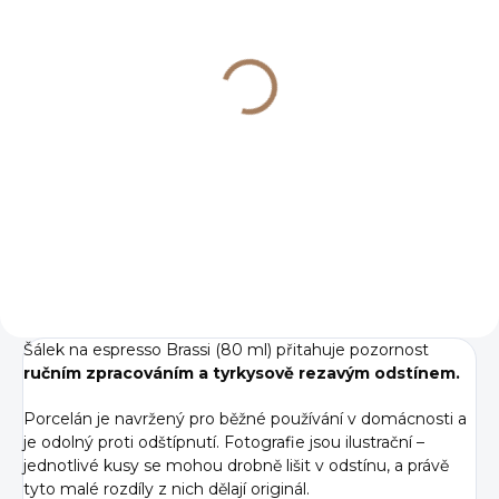
SKLADEM
(>7 KS)
Podšálek Verlo Brassi
pr. 12 cm
110 Kč
91 Kč bez DPH
Do košíku
Šálek na espresso Brassi (80 ml) přitahuje pozornost
ručním zpracováním a tyrkysově rezavým odstínem.
Porcelán je navržený pro běžné používání v domácnosti a
je odolný proti odštípnutí. Fotografie jsou ilustrační –
jednotlivé kusy se mohou drobně lišit v odstínu, a právě
tyto malé rozdíly z nich dělají originál.