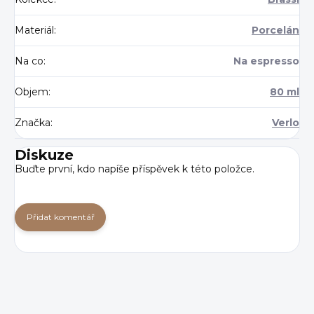
Materiál
:
Porcelán
Na co
:
Na espresso
Objem
:
80 ml
Značka
:
Verlo
Diskuze
Buďte první, kdo napíše příspěvek k této položce.
Přidat komentář