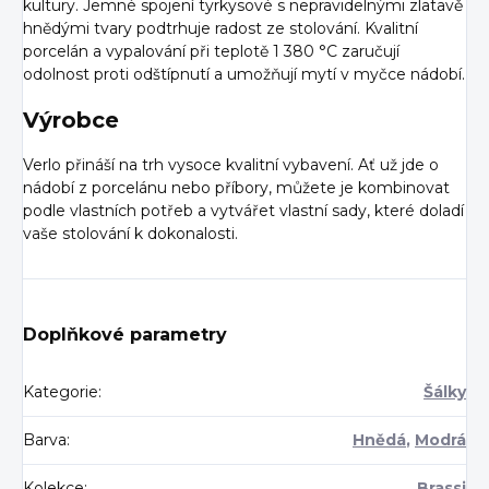
kultury. Jemné spojení tyrkysové s nepravidelnými zlatavě
hnědými tvary podtrhuje radost ze stolování. Kvalitní
porcelán a vypalování při teplotě 1 380 °C zaručují
odolnost proti odštípnutí a umožňují mytí v myčce nádobí.
Výrobce
Verlo přináší na trh vysoce kvalitní vybavení. Ať už jde o
nádobí z porcelánu nebo příbory, můžete je kombinovat
podle vlastních potřeb a vytvářet vlastní sady, které doladí
vaše stolování k dokonalosti.
Doplňkové parametry
Kategorie
:
Šálky
Barva
:
Hnědá
,
Modrá
Kolekce
:
Brassi