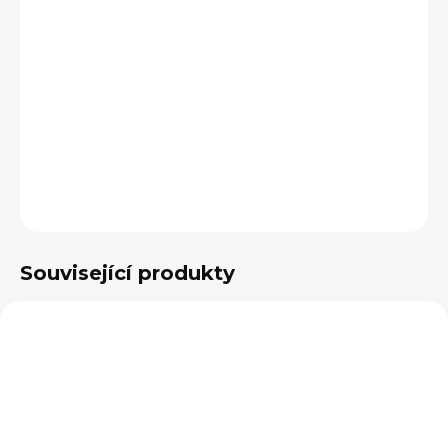
−
+
Přidat do košíku
Šálek na espresso Brassi (80 ml), ve kterém vaše ranní
káva opravdu vynikne. Ručně zpracovaný porcelán v
exotickém tyrkysově rezavém odstínu.
DETAILNÍ INFORMACE
ZEPTAT SE
HLÍDAT
Související produkty