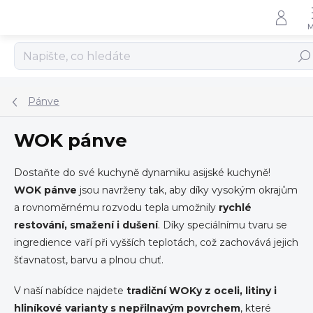
Přejít
na
obsah
Hled
Pánve
WOK pánve
Dostaňte do své kuchyně dynamiku asijské kuchyně!
WOK pánve
jsou navrženy tak, aby díky vysokým okrajům
a rovnoměrnému rozvodu tepla umožnily
rychlé
restování, smažení i dušení
. Díky speciálnímu tvaru se
ingredience vaří při vyšších teplotách, což zachovává jejich
šťavnatost, barvu a plnou chuť.
V naší nabídce najdete
tradiční WOKy z oceli, litiny i
hliníkové varianty s nepřilnavým povrchem
, které