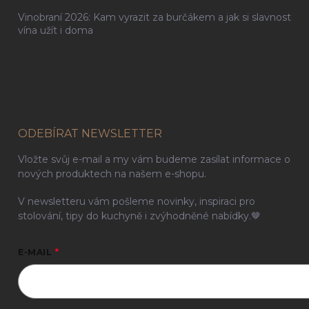
Vinobraní 2026: Kam vyrazit za burčákem a jak si slavnost
vína užít i doma
ODEBÍRAT NEWSLETTER
Vložte svůj e-mail a my vám budeme zasílat informace o
nových produktech na našem e-shopu.
V newsletteru vám pošleme novinky, inspiraci pro
stolování, tipy do kuchyně i zvýhodněné nabídky.🤎
E-MAIL