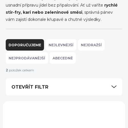
usnadní přípravu jídel bez připalování. Ať už vaříte
rychlé
stir-fry, kari nebo zeleninové směsi
, správná pánev
vám zajistí dokonale křupavé a chutné výsledky.
Ř
a
DOPORUČUJEME
NEJLEVNĚJŠÍ
NEJDRAŽŠÍ
z
e
NEJPRODÁVANĚJŠÍ
ABECEDNĚ
n
í
2
položek celkem
p
r
OTEVŘÍT FILTR
o
d
u
V
k
ý
t
p
ů
i