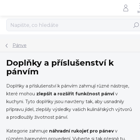
Přejít
na
obsah
Hled
Pánve
Doplňky a příslušenství k
pánvím
Doplňky a příslušenství k pánvím zahrnují různé nástroje,
které mohou
zlepšit a rozšířit funkčnost pánví
v
kuchyni. Tyto doplňky jsou navrženy tak, aby usnadnily
přípravu jídel, zlepšily výsledky vašich kulinářských výtvorů
a prodloužily životnost pánví.
Kategorie zahrnuje
náhradní rukojeť pro pánev
v
různém barevném provedení. Vyberte si tak přesně tu,