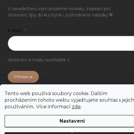
V newsletteru vám pošleme novinky, inspiraci pro
stolování, tipy do kuchyně i zvýhodněné nabídky.🤎
E-MAIL
Vložením e-mailu souhlasíte s
podmínkami ochrany
osobních údajů
Přihlásit se
Tento web používá soubory cookie. Dalším
procházením tohoto webu vyjadřujete souhlas s jejic
používáním.. Více informací
zde
.
Nastavení