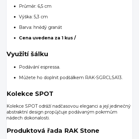
Průměr: 6,5 cm
Výška: 5,3 cm
Barva: hnědý granát
Cena uvedena za 1 kus /
Využití šálku
Podávání espressa.
Můžete ho doplnit podšálkem RAK-SGRCLSA13.
Kolekce SPOT
Kolekce SPOT odráží nadčasovou eleganci a její jedinečný
abstraktní design propůjčuje podávaným pokrmům
nádech dokonalosti.
Produktová řada RAK Stone