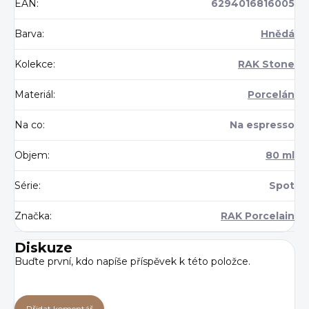
EAN
:
6294016816005
Barva
:
Hnědá
Kolekce
:
RAK Stone
Materiál
:
Porcelán
Na co
:
Na espresso
Objem
:
80 ml
Série
:
Spot
Značka
:
RAK Porcelain
Diskuze
Buďte první, kdo napíše příspěvek k této položce.
Přidat komentář