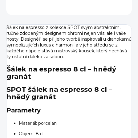
ZEPTAT SE
HLÍDAT
Šálek na espresso z kolekce SPOT svým abstraktním,
ručně zdobeným designem ohromí nejen vás, ale i vaše
hosty. Designéři se při jeho tvorbě inspirovali u drahokamů
symbolizujících luxus a harmonii a v jeho středu se z
každého nápoje stává mistrovský kousek, který nechává
ty ostatní daleko za sebou.
Šálek na espresso 8 cl – hnědý
granát
SPOT šálek na espresso 8 cl –
hnědý granát
Parametry
Materiál: porcelán
Objem: 8 cl