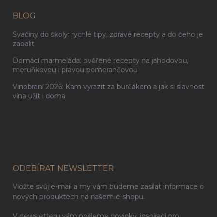
BLOG
Svačiny do školy: rychlé tipy, zdravé recepty a do čeho je
zabalit
Domácí marmeláda: ověřené recepty na jahodovou,
meruňkovou i pravou pomerančovou
Vinobraní 2026: Kam vyrazit za burčákem a jak si slavnost
vína užít i doma
ODEBÍRAT NEWSLETTER
Vložte svůj e-mail a my vám budeme zasílat informace o
nových produktech na našem e-shopu.
V newsletteru vám pošleme novinky, inspiraci pro