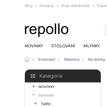
Přejít
Blog
Recepty
Moje objednávka
Dopra
na
obsah
NOVINKY
STOLOVÁNÍ
MLÝNKY
Domů
Stolování
Sklenice
Na drinky
P
Kategorie
o
Přeskočit
s
kategorie
NOVINKY
t
r
Stolování
a
n
Talíře