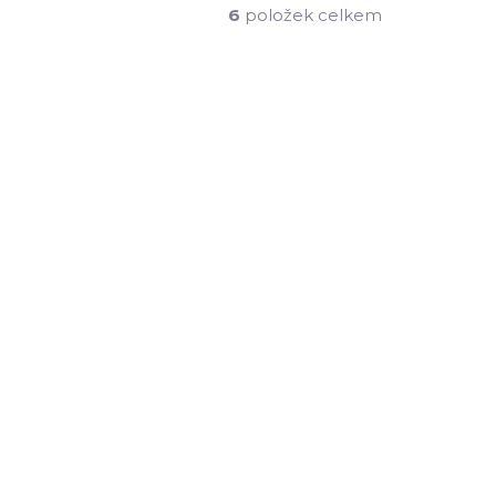
6
položek celkem
4086-6
V-S23054-6
KLADEM
SKLADEM
(>7 KS)
(>7 KS)
Vitera sklenice na vodu
400 ml
85 Kč
70 Kč bez DPH
Do košíku