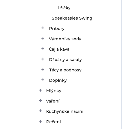
Lžičky
Speakeasies Swing
Příbory
Výrobníky sody
Čaj a káva
Džbány a karafy
Tácy a podnosy
Doplňky
Mlýnky
Vaření
Kuchyňské náčiní
Pečení