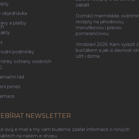
epty
zabalit
 objednávka
Domácí marmeláda: ověřené
recepty na jahodovou,
avy a platby
ch
meruňkovou i pravou
akty
pomerančovou
s
Vinobraní 2026: Kam vyrazit z
burčákem a jak si slavnost ví
hodní podmínky
užít i doma
ínky ochrany osobních
ů
amační řád
ení peněz
lamace
EBÍRAT NEWSLETTER
te svůj e-mail a my vám budeme zasílat informace o nových
uktech na našem e-shopu.