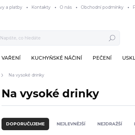
vy a platby
Kontakty
O nás
Obchodní podmínky
P
Hledat
VAŘENÍ
KUCHYŇSKÉ NÁČINÍ
PEČENÍ
USK
Na vysoké drinky
Na vysoké drinky
Ř
a
DOPORUČUJEME
NEJLEVNĚJŠÍ
NEJDRAŽŠÍ
z
e