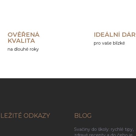
OVĚŘENÁ
IDEÁLNÍ DÁ
KVALITA
pro vaše blízké
na dlouhé roky
LEŽITÉ ODKAZY
BLOG
Svačiny do školy: rychlé tipy,
g
zdravé recepty a do čeho je