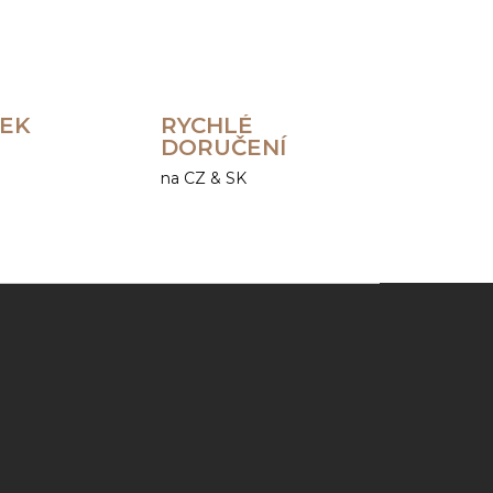
REK
RYCHLÉ
DORUČENÍ
na CZ & SK