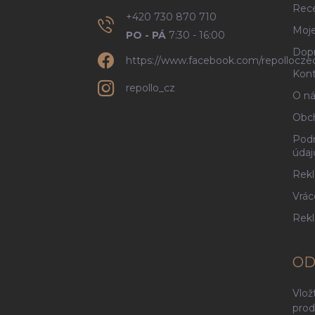
Rec
+420 730 870 710
Moje
PO - PÁ
7:30 - 16:00
Dopr
https://www.facebook.com/repollocze
Kont
repollo_cz
O ná
Obc
Podm
údaj
Rekl
Vrác
Rek
OD
Vlož
prod