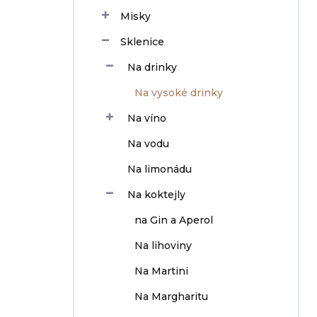
n
Misky
í
p
Sklenice
a
n
Na drinky
e
Na vysoké drinky
l
Na víno
Na vodu
Na limonádu
Na koktejly
na Gin a Aperol
Na lihoviny
Na Martini
Na Margharitu