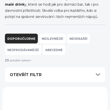
malé drink
y, které se hodí jak pro domácí bar, tak i pro
slavnostní příležitosti. Skvělá volba pro každého, kdo si
potrpí na správné servírování i těch nejmenších nápojů.
Ř
a
DOPORUČUJEME
NEJLEVNĚJŠÍ
NEJDRAŽŠÍ
z
e
NEJPRODÁVANĚJŠÍ
ABECEDNĚ
n
í
23
položek celkem
p
r
OTEVŘÍT FILTR
o
d
u
V
k
ý
t
p
ů
i