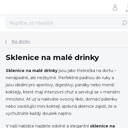
Přejít
na
obsah
Hled
Na drinky
Sklenice na malé drinky
Sklenice na malé drinky
jsou jako třešnička na dortu –
nenápadné, ale nezbytné. Perfektně padnou do ruky a
jsou ideální pro aperitivy, digestivy, panáky nebo menší
koktejly, které mají intenzivní chuť a servírují se v menším
množství. Ať už si naléváte ovocný likér, domácí pálenku
nebo osvěžující mini koktejl, správná sklenice zajistí, že si
vychutnáte každý doušek naplno.
V naší nabídce najdete odolné a elegantní
sklenice na