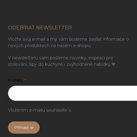
ODEBÍRAT NEWSLETTER
Vložte svůj e-mail a my vám budeme zasílat informace o
nových produktech na našem e-shopu.
V newsletteru vám pošleme novinky, inspiraci pro
stolování, tipy do kuchyně i zvýhodněné nabídky.🤎
E-MAIL
Vložením e-mailu souhlasíte s
podmínkami ochrany
osobních údajů
Přihlásit se