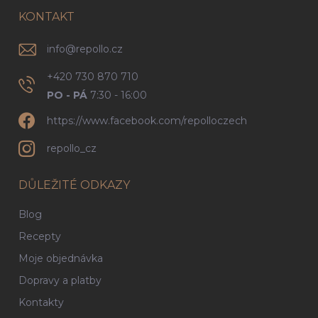
t
v
í
KONTAKT
k
y
v
info
@
repollo.cz
ý
p
+420 730 870 710
i
PO - PÁ
7:30 - 16:00
s
u
https://www.facebook.com/repolloczech
repollo_cz
DŮLEŽITÉ ODKAZY
Blog
Recepty
Moje objednávka
Dopravy a platby
Kontakty