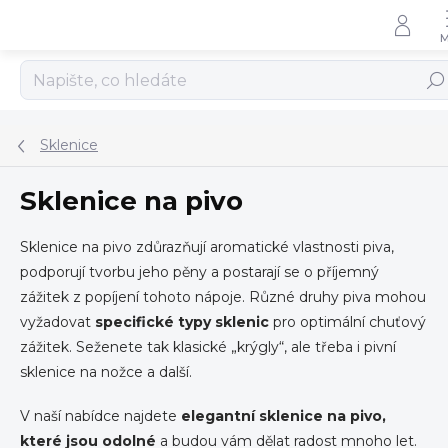
Přejít
na
obsah
Hled
Sklenice
Sklenice na pivo
Sklenice na pivo
zdůrazňují aromatické vlastnosti piva,
podporují tvorbu jeho pěny a postarají se o příjemný
zážitek z popíjení tohoto nápoje. Různé druhy piva mohou
vyžadovat
specifické typy sklenic
pro optimální chuťový
zážitek. Seženete tak klasické „krýgly“, ale třeba i pivní
sklenice na nožce a další.
V naší nabídce najdete
elegantní sklenice na pivo,
které jsou odolné
a budou vám dělat radost mnoho let.