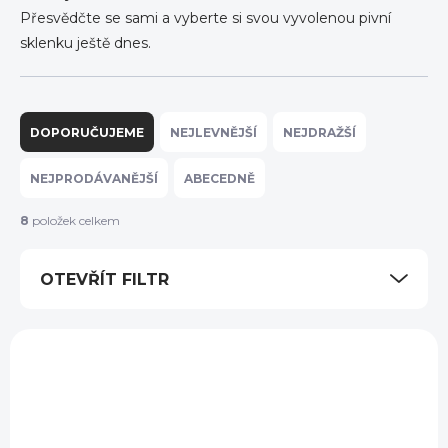
Přesvědčte se sami a vyberte si svou vyvolenou pivní
sklenku ještě dnes.
Ř
a
DOPORUČUJEME
NEJLEVNĚJŠÍ
NEJDRAŽŠÍ
z
e
NEJPRODÁVANĚJŠÍ
ABECEDNĚ
n
í
8
položek celkem
p
r
OTEVŘÍT FILTR
o
d
u
V
k
ý
t
p
ů
i
s