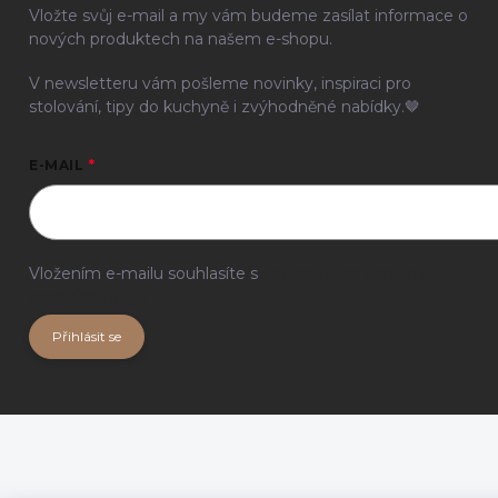
Vložte svůj e-mail a my vám budeme zasílat informace o
nových produktech na našem e-shopu.
V newsletteru vám pošleme novinky, inspiraci pro
stolování, tipy do kuchyně i zvýhodněné nabídky.🤎
E-MAIL
Vložením e-mailu souhlasíte s
podmínkami ochrany
osobních údajů
Přihlásit se