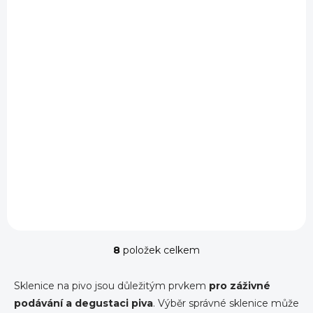
SKLADEM
SKLADEM
(>7 KS)
(4 KS)
Birrateque sklenice
Birrateque na pivo
na Cider 50 cl
Beer Tester 42 cl
184 Kč
184 Kč
152 Kč bez DPH
152 Kč bez DPH
Do košíku
Do košíku
8
položek celkem
O
v
l
Sklenice na pivo jsou důležitým prvkem
pro záživné
á
podávání a degustaci piva
. Výběr správné sklenice může
d