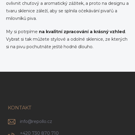
ovlivnit chuťový a aromatický zážitek, a proto na designu a
a
c
tvaru sklenice záleží, aby se splnila očekávání pivařů a
í
milovníků piva.
p
r
My si potrpíme
na kvalitní zpracování a krásný vzhled
.
v
k
Vybrat si tak můžete stylové a odolné sklenice, ze kterých
y
si na pivu pochutnáte ještě hodně dlouho.
v
ý
p
i
s
Z
u
á
p
a
t
í
KONTAKT
info
@
repollo.cz
+420 730 870 710