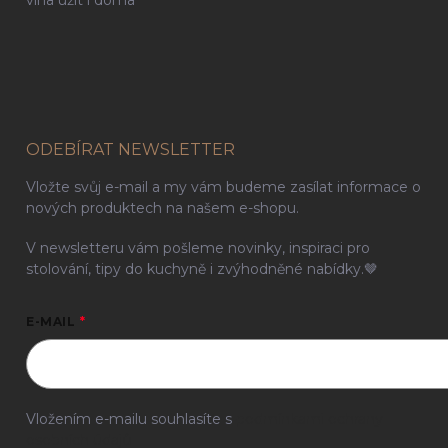
vína užít i doma
ODEBÍRAT NEWSLETTER
Vložte svůj e-mail a my vám budeme zasílat informace o
nových produktech na našem e-shopu.
V newsletteru vám pošleme novinky, inspiraci pro
stolování, tipy do kuchyně i zvýhodněné nabídky.🤎
E-MAIL
Vložením e-mailu souhlasíte s
podmínkami ochrany
osobních údajů