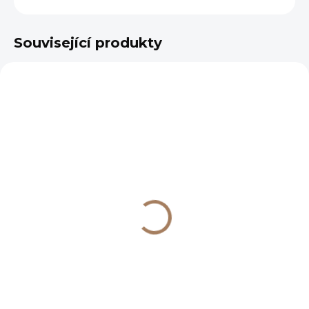
Související produkty
SKLADEM U DODAVATELE
SKLADEM
(>7 KS)
Vitera sklenice
Clarene sklenice flute
highball 380 ml
tumbler 300 ml
90 Kč
113 Kč
74 Kč bez DPH
93 Kč bez DPH
Do košíku
Do košíku