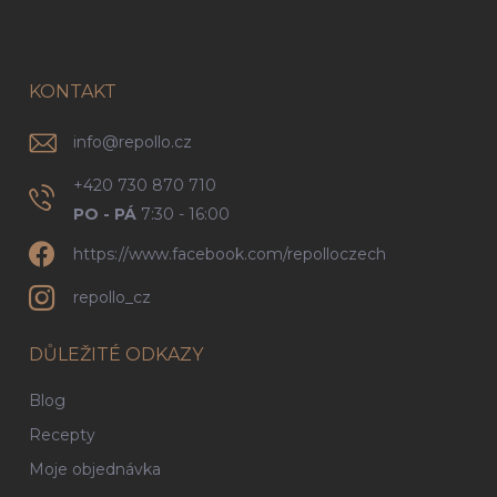
p
a
t
í
KONTAKT
info
@
repollo.cz
+420 730 870 710
PO - PÁ
7:30 - 16:00
https://www.facebook.com/repolloczech
repollo_cz
DŮLEŽITÉ ODKAZY
Blog
Recepty
Moje objednávka