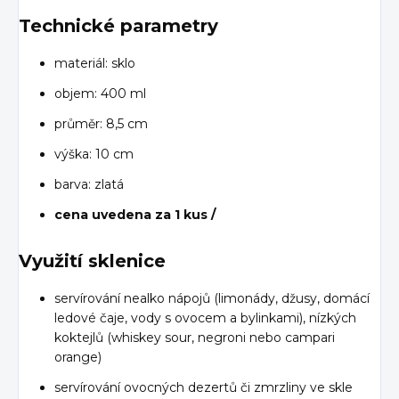
Technické parametry
materiál: sklo
objem: 400 ml
průměr: 8,5 cm
výška: 10 cm
barva: zlatá
cena uvedena za 1 kus /
Využití sklenice
servírování nealko nápojů (limonády, džusy, domácí
ledové čaje, vody s ovocem a bylinkami), nízkých
koktejlů (whiskey sour, negroni nebo campari
orange)
servírování ovocných dezertů či zmrzliny ve skle