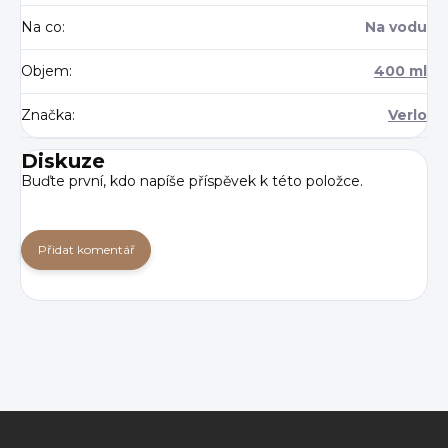
Na co
:
Na vodu
Objem
:
400 ml
Značka
:
Verlo
Diskuze
Buďte první, kdo napíše příspěvek k této položce.
Přidat komentář
Z
á