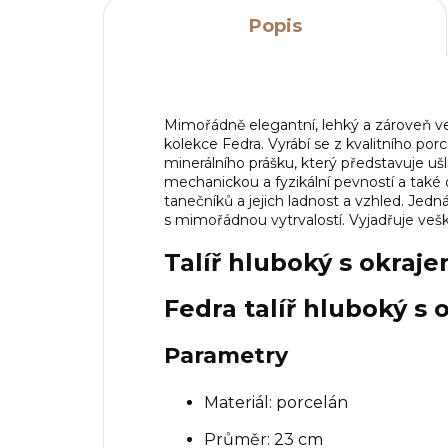
Popis
Mimořádně elegantní, lehký a zároveň vel
kolekce Fedra. Vyrábí se z kvalitního por
minerálního prášku, který představuje ušl
mechanickou a fyzikální pevností a také
tanečníků a jejich ladnost a vzhled. Jedná
s mimořádnou vytrvalostí. Vyjadřuje veš
Talíř hluboký s okraje
Fedra talíř hluboký s 
Parametry
Materiál: porcelán
Průměr: 23 cm