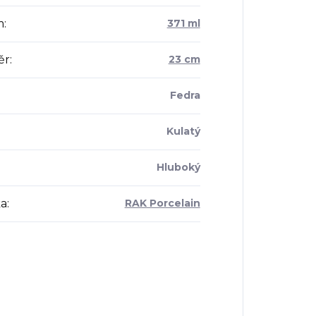
m
:
371 ml
ěr
:
23 cm
Fedra
Kulatý
Hluboký
a
:
RAK Porcelain