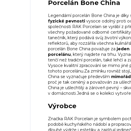
Porcelán Bone China
Legendární porcelán Bone China je díky
fyzické pevnosti
vysoce odolný proti o
společnosti RAK Porcelain se vyrábí z pří
všechny požadované odborné certifikáty n
tanečník, který podává svůj životní výkon
reflektorů, aby rozzářila všechna kulinář
porcelán Bone China považuje za
jeden 
porcelánu
, který najdete na trhu. Vyz
tenčí než tradiční porcelán, také lehčí a 
Vysoce kvalitní zpracování se mimo jiné
tohoto porcelánu.Za zmínku rovněž stojí
China se vyznačuje především
mimořádn
proč je tak ceněný a považován za ušlec
China je ušlechtilý a zároveň pevný – skv
v domácnosti.Jedná se o kolekci vytvo
Výrobce
Značka RAK Porcelain je symbolem pocti
podobě kuchyňského nádobí a propracov
dlouhé výdrže i estetiky a zajišťují jedineč