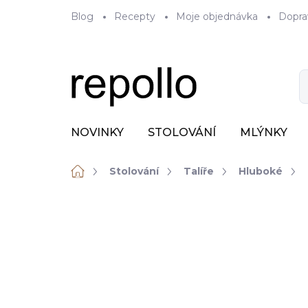
Přejít
Blog
Recepty
Moje objednávka
Dopra
na
obsah
NOVINKY
STOLOVÁNÍ
MLÝNKY
Domů
Stolování
Talíře
Hluboké
ZNAČKA:
RAK PORCELAIN