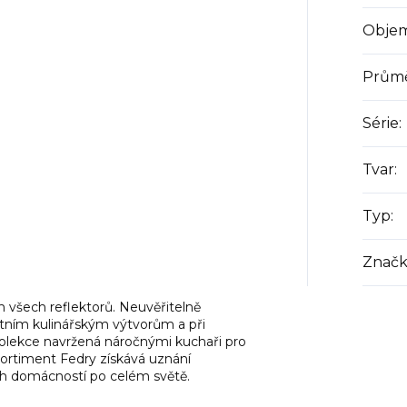
Obje
Prům
Série
:
Tvar
:
Typ
:
Značk
 všech reflektorů. Neuvěřitelně
ntním kulinářským výtvorům a při
 Kolekce navržená náročnými kuchaři pro
ortiment Fedry získává uznání
ých domácností po celém světě.