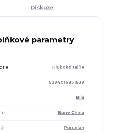
Diskuze
lňkové parametry
orie
:
Hluboké talíře
6294016851839
Bílá
ce
:
Bone China
ál
:
Porcelán