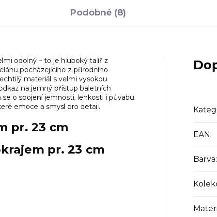
Podobné (8)
mi odolný – to je hluboký talíř z
Dop
celánu pocházejícího z přírodního
echtilý materiál s velmi vysokou
 odkaz na jemný přístup baletních
 se o spojení jemnosti, lehkosti i půvabu
keré emoce a smysl pro detail.
Kateg
m pr. 23 cm
EAN
:
okrajem pr. 23 cm
Barva
:
Kolek
Materi