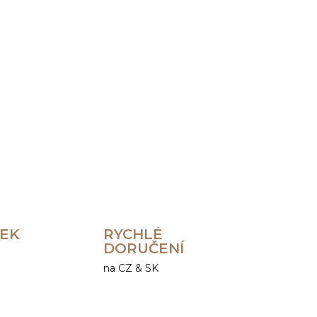
Přidat do košíku
ZEPTAT SE
HLÍDAT
REK
RYCHLÉ
DORUČENÍ
na CZ & SK