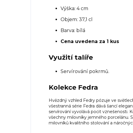
Výška: 4 cm
Objem: 37,1 cl
Barva: bílá
Cena uvedena za 1 kus
Využití talíře
Servírování pokrmů.
Kolekce Fedra
Hvězdný vzhled Fedry pózuje ve světlech
všestranná série Fedra dává šancí elega
servírování vyvolává pocit vznešenosti.
všechny milovníky jemného porcelánu. S
milovníků kvalitního stolování a náročn