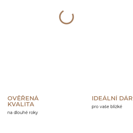
−
+
DETAILNÍ INFORMACE
OVĚŘENÁ
IDEÁLNÍ DÁ
KVALITA
pro vaše blízké
na dlouhé roky