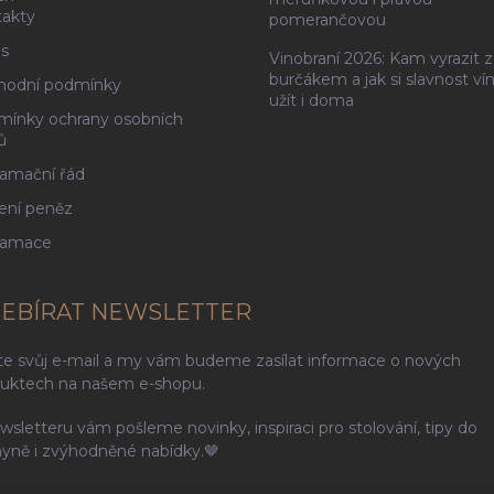
akty
pomerančovou
s
Vinobraní 2026: Kam vyrazit z
burčákem a jak si slavnost ví
hodní podmínky
užít i doma
ínky ochrany osobních
ů
amační řád
ení peněz
lamace
EBÍRAT NEWSLETTER
te svůj e-mail a my vám budeme zasílat informace o nových
uktech na našem e-shopu.
wsletteru vám pošleme novinky, inspiraci pro stolování, tipy do
yně i zvýhodněné nabídky.🤎