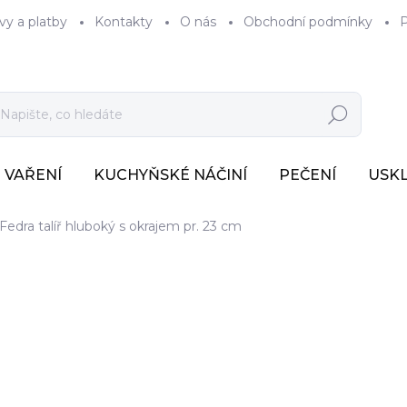
vy a platby
Kontakty
O nás
Obchodní podmínky
P
Hledat
VAŘENÍ
KUCHYŇSKÉ NÁČINÍ
PEČENÍ
USK
Fedra talíř hluboký s okrajem pr. 23 cm
462 Kč
382 Kč bez DPH
Měrná
SKLADEM U DODAVATE
cena: