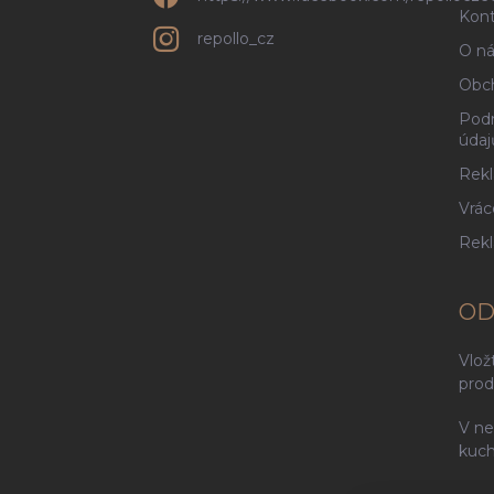
Kont
repollo_cz
O ná
Obc
Podm
údaj
Rekl
Vrác
Rek
OD
Vlož
prod
V ne
kuch