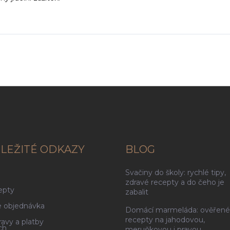
LEŽITÉ ODKAZY
BLOG
Svačiny do školy: rychlé tipy,
g
zdravé recepty a do čeho je
epty
zabalit
 objednávka
Domácí marmeláda: ověřené
recepty na jahodovou,
avy a platby
ch
meruňkovou i pravou