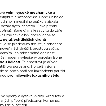
 své
velmi vysoké mechanické a
dštípnutí a škrábancům. Bone China od
rodního minerálního prášku a získala
ezávislých laboratoří. Jako přední
, přináší Bone China kreativitu do záře
ská umělecká díla.V dnešní době se
z nejušlechtilejších druhů
načuje se především tím, že je mnohem
zároveň náchylnější k prostupu světla.
 promítá i do mimořádné odolnosti
, že moderní vylepšený porcelán Bone
ou bělostí
. To představuje důvod,
htilý typ porcelánu. Porcelán Bone
ěle se proto hodí pro každodenní použití
řenou
pro milovníky luxusního stylu
.
vé výroby a vysoké kvality. Produkty v
aných příborů představují kombinaci
ný jídelní zážitek.