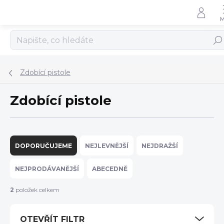
Přejít
na
obsah
Hled
Zdobící pistole
Zdobící pistole
Ř
a
DOPORUČUJEME
NEJLEVNĚJŠÍ
NEJDRAŽŠÍ
z
e
NEJPRODÁVANĚJŠÍ
ABECEDNĚ
n
í
2
položek celkem
p
r
OTEVŘÍT FILTR
o