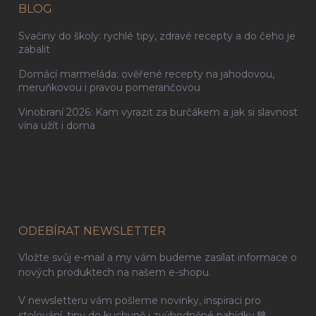
BLOG
Svačiny do školy: rychlé tipy, zdravé recepty a do čeho je
zabalit
Domácí marmeláda: ověřené recepty na jahodovou,
meruňkovou i pravou pomerančovou
Vinobraní 2026: Kam vyrazit za burčákem a jak si slavnost
vína užít i doma
ODEBÍRAT NEWSLETTER
Vložte svůj e-mail a my vám budeme zasílat informace o
nových produktech na našem e-shopu.
V newsletteru vám pošleme novinky, inspiraci pro
stolování, tipy do kuchyně i zvýhodněné nabídky.🤎