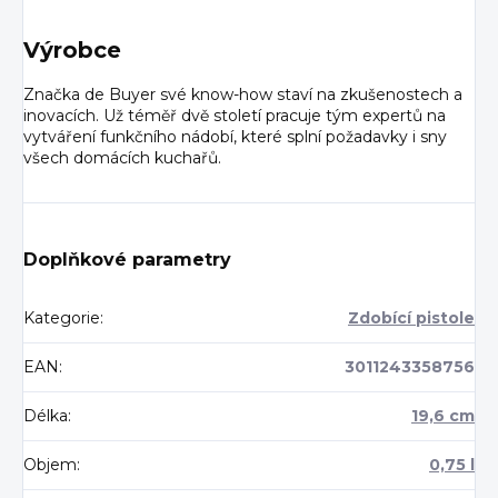
Výrobce
Značka de Buyer své know-how staví na zkušenostech a
inovacích. Už téměř dvě století pracuje tým expertů na
vytváření funkčního nádobí, které splní požadavky i sny
všech domácích kuchařů.
Doplňkové parametry
Kategorie
:
Zdobící pistole
EAN
:
3011243358756
Délka
:
19,6 cm
Objem
:
0,75 l