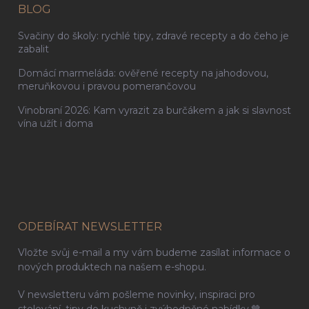
BLOG
Svačiny do školy: rychlé tipy, zdravé recepty a do čeho je
zabalit
Domácí marmeláda: ověřené recepty na jahodovou,
meruňkovou i pravou pomerančovou
Vinobraní 2026: Kam vyrazit za burčákem a jak si slavnost
vína užít i doma
ODEBÍRAT NEWSLETTER
Vložte svůj e-mail a my vám budeme zasílat informace o
nových produktech na našem e-shopu.
V newsletteru vám pošleme novinky, inspiraci pro
stolování, tipy do kuchyně i zvýhodněné nabídky.🤎