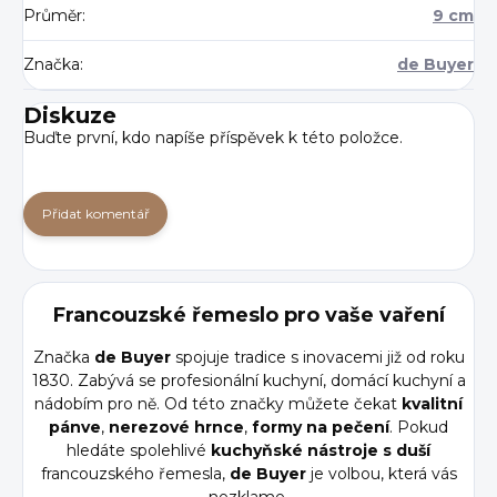
Průměr
:
9 cm
Značka
:
de Buyer
Diskuze
Buďte první, kdo napíše příspěvek k této položce.
Přidat komentář
Francouzské řemeslo pro vaše vaření
Značka
de Buyer
spojuje tradice s inovacemi již od roku
1830. Zabývá se profesionální kuchyní, domácí kuchyní a
nádobím pro ně. Od této značky můžete čekat
kvalitní
pánve
,
nerezové
hrnce
,
formy
na
pečení
. Pokud
hledáte spolehlivé
kuchyňské nástroje s duší
francouzského řemesla,
de Buyer
je volbou, která vás
nezklame.