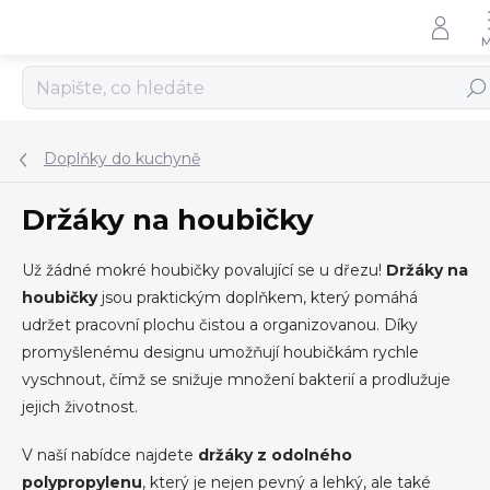
Přejít
na
obsah
Hled
Doplňky do kuchyně
Držáky na houbičky
Už žádné mokré houbičky povalující se u dřezu!
Držáky na
houbičky
jsou praktickým doplňkem, který pomáhá
udržet pracovní plochu čistou a organizovanou. Díky
promyšlenému designu umožňují houbičkám rychle
vyschnout, čímž se snižuje množení bakterií a prodlužuje
jejich životnost.
V naší nabídce najdete
držáky z odolného
polypropylenu
, který je nejen pevný a lehký, ale také