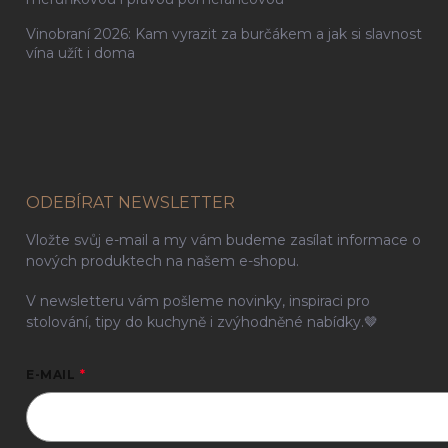
Vinobraní 2026: Kam vyrazit za burčákem a jak si slavnost
vína užít i doma
ODEBÍRAT NEWSLETTER
Vložte svůj e-mail a my vám budeme zasílat informace o
nových produktech na našem e-shopu.
V newsletteru vám pošleme novinky, inspiraci pro
stolování, tipy do kuchyně i zvýhodněné nabídky.🤎
E-MAIL