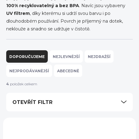
100% recyklovatelný a bez BPA
. Navíc jsou vybaveny
UV filtrem
, díky kterému si udrží svou barvu i po
dlouhodobém používání. Povrch je příjemný na dotek,
neklouže a snadno se udržuje v čistotě.
Ř
a
DOPORUČUJEME
NEJLEVNĚJŠÍ
NEJDRAŽŠÍ
z
e
NEJPRODÁVANĚJŠÍ
ABECEDNĚ
n
í
4
položek celkem
p
r
OTEVŘÍT FILTR
o
d
u
V
k
ý
t
p
ů