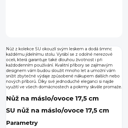
DETAILNÍ INFORMACE
ZEPTAT SE
HLÍDAT
Nůž z kolekce SU okouzlí svým leskem a dodá šmrnc
každému jídelnímu stolu. Vyrábí se z odolné nerezové
oceli, která garantuje také dlouhou životnost i při
každodenním používání. Kvalitní příbory se zajímavým
designem vám budou sloužit mnoho let a umožní vám
snížit zbytečné výdaje způsobené nákupem dalších nebo
nových příborů. Díky své jednoduché eleganci si najde
využití ve všech domácnostech a pokrmy skvěle promaže.
Nůž na máslo/ovoce 17,5 cm
SU n
ůž na máslo/ovoce 17,5 cm
Parametry