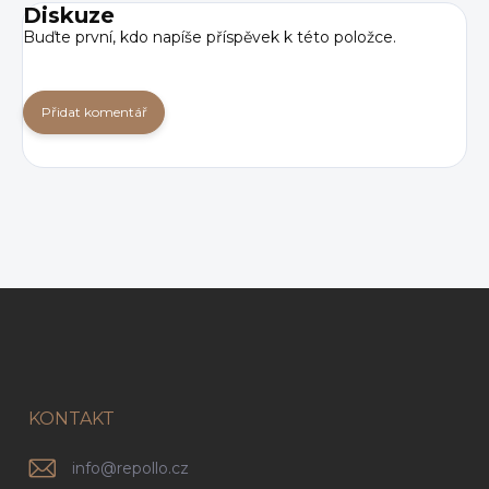
Diskuze
Buďte první, kdo napíše příspěvek k této položce.
Přidat komentář
Z
á
p
a
t
í
KONTAKT
info
@
repollo.cz