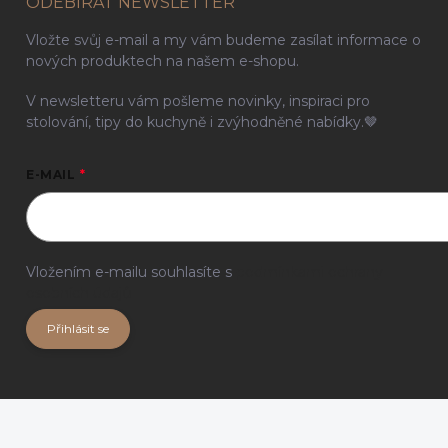
ODEBÍRAT NEWSLETTER
Vložte svůj e-mail a my vám budeme zasílat informace o
nových produktech na našem e-shopu.
V newsletteru vám pošleme novinky, inspiraci pro
stolování, tipy do kuchyně i zvýhodněné nabídky.🤎
E-MAIL
Vložením e-mailu souhlasíte s
podmínkami ochrany
osobních údajů
Přihlásit se