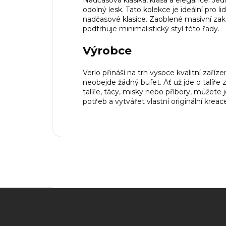
Nadčasová klasika, krása a elegance. Je
odolný lesk. Tato kolekce je ideální pro li
nadčasové klasice. Zaoblené masivní zak
podtrhuje minimalistický styl této řady.
Výrobce
Verlo přináší na trh vysoce kvalitní zaříze
neobejde žádný bufet. Ať už jde o talíře 
talíře, tácy, misky nebo příbory, můžete
potřeb a vytvářet vlastní originální kreac
Z
á
p