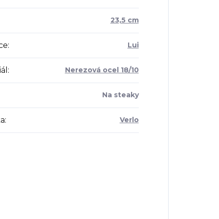
:
23,5 cm
ce
:
Lui
ál
:
Nerezová ocel 18/10
Na steaky
a
:
Verlo