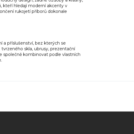
dnoduchý design, žádné ozdoby a krásný,
di, kteří hledají moderní akcenty v
ončení rukojetí příborů dokonale
ní a příslušenství, bez kterých se
z tvrzeného skla, ubrusy, prezentační
 je společně kombinovat podle vlastních
e.