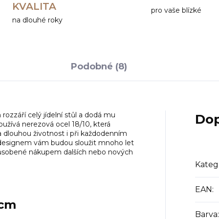
KVALITA
pro vaše blízké
na dlouhé roky
Podobné (8)
ozzáří celý jídelní stůl a dodá mu
Dop
užívá nerezová ocel 18/10, která
a dlouhou životnost i při každodenním
m designem vám budou sloužit mnoho let
působené nákupem dalších nebo nových
Kateg
EAN
:
 cm
Barva
: