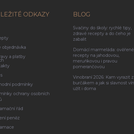
LEŽITÉ ODKAZY
BLOG
Svačiny do školy: rychlé tipy,
g
zdravé recepty a do čeho je
epty
zabalit
 objednávka
Domácí marmeláda: ověřené
recepty na jahodovou,
avy a platby
ch
meruňkovou i pravou
akty
pomerančovou
s
Vinobraní 2026: Kam vyrazit z
burčákem a jak si slavnost ví
hodní podmínky
užít i doma
ínky ochrany osobních
ů
amační řád
ení peněz
lamace