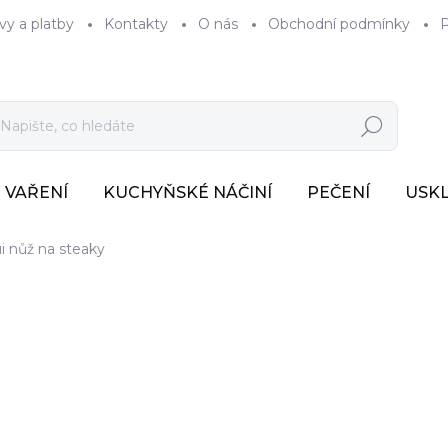
vy a platby
Kontakty
O nás
Obchodní podmínky
P
Hledat
VAŘENÍ
KUCHYŇSKÉ NÁČINÍ
PEČENÍ
USK
i nůž na steaky
100 Kč
83 Kč bez DPH
Měrná
SKLADEM
(>7 KS)
cena: