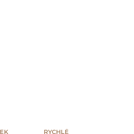
Přidat do košíku
ZEPTAT SE
HLÍDAT
REK
RYCHLÉ