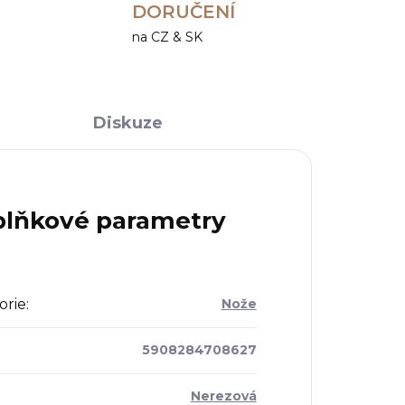
DORUČENÍ
na CZ & SK
Diskuze
lňkové parametry
orie
:
Nože
5908284708627
Nerezová