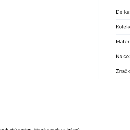
Délka
Kolek
Materi
Na co
:
Značk