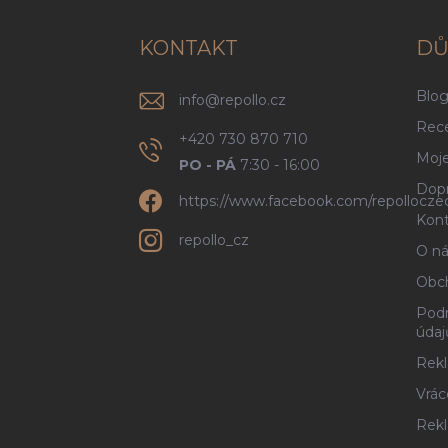
a
t
í
KONTAKT
DŮ
Blo
info
@
repollo.cz
Rec
+420 730 870 710
Moje
PO - PÁ
7:30 - 16:00
Dopr
https://www.facebook.com/repollocze
Kont
repollo_cz
O ná
Obc
Podm
údaj
Rekl
Vrác
Rek