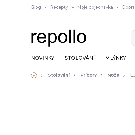
Přejít
Blog
Recepty
Moje objednávka
Dopra
na
obsah
NOVINKY
STOLOVÁNÍ
MLÝNKY
Domů
Stolování
Příbory
Nože
Lu
ZNAČKA:
VERLO