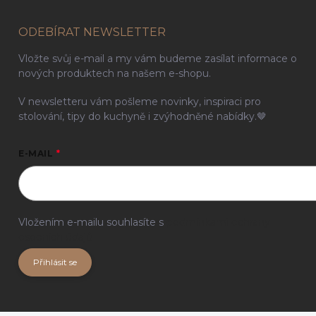
ODEBÍRAT NEWSLETTER
Vložte svůj e-mail a my vám budeme zasílat informace o
nových produktech na našem e-shopu.
V newsletteru vám pošleme novinky, inspiraci pro
stolování, tipy do kuchyně i zvýhodněné nabídky.🤎
E-MAIL
Vložením e-mailu souhlasíte s
podmínkami ochrany
osobních údajů
Přihlásit se