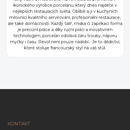
ikonického výrobce porcelánu, který dnes najdete v
nejlepších restauracích světa. Oblíbili si ji v kuchyních
milovníci kvalitního servírování, profesionální restaurace,
ale také domácnosti. Každý talíř, miska či zapékací forma
je precizní práce a díky ruční práci a inovativním
technologiím, porcelán odolává žáru trouby, náporu
myčky i času. Revol není pouze nádobí... Je to dědictví,
které stoluje francouzský styl na váš stůl.
Z
á
p
a
t
í
KONTAKT