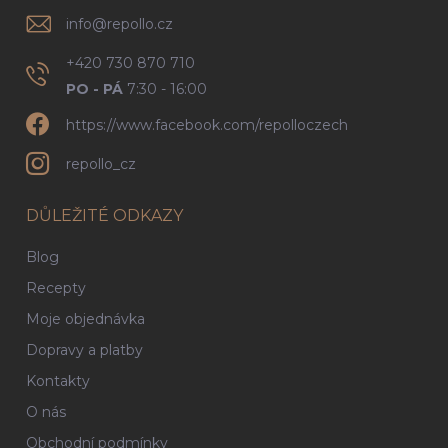
info
@
repollo.cz
+420 730 870 710
PO - PÁ
7:30 - 16:00
https://www.facebook.com/repolloczech
repollo_cz
DŮLEŽITÉ ODKAZY
Blog
Recepty
Moje objednávka
Dopravy a platby
Kontakty
O nás
Obchodní podmínky