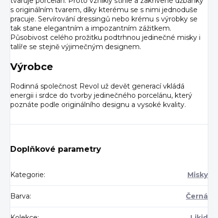
tvaruje porcelán. Proto vznikly štíhle a zakřivené džbánky
s originálním tvarem, díky kterému se s nimi jednoduše
pracuje. Servírování dressingů nebo krému s výrobky se
tak stane elegantním a impozantním zážitkem.
Působivost celého prožitku podtrhnou jedinečné misky i
talíře se stejně výjimečným designem.
Výrobce
Rodinná společnost Revol už devět generací vkládá
energii i srdce do tvorby jedinečného porcelánu, který
poznáte podle originálního designu a vysoké kvality.
Doplňkové parametry
Kategorie
:
Misky
Barva
:
Černá
Kolekce
:
Likid