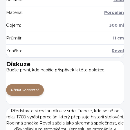
Materiál
:
Porcelán
Objem
:
300 ml
Průměr
:
11 cm
Značka
:
Revol
Diskuze
Buďte první, kdo napíše příspěvek k této položce.
Přidat komentář
Představte si malou dílnu v srdci Francie, kde se už od
roku 1768 vyrábí porcelán, který přepisuje historii stolování.
Rodinná značka Revol začala jako skromná společnost, ale
díky vášni a mistrovskému řemeslu se proměnila v