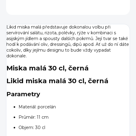
ZEPTAT SE
HLÍDAT
Likid miska malá představuje dokonalou volbu při
servírování salátu, rizota, polévky, rýže v kombinaci s
asijským jídlem a spousty dalších pokrmů. Její tvar se také
hodí k podávání oliv, dressingů, dipů apod. Ať už do ní dáte
cokoliv, díky jejímu designu to bude vždy vypadat
dokonale.
Miska malá 30 cl, černá
Likid miska malá 30 cl, černá
Parametry
Materiál: porcelán
Průměr: 11 cm
Objem: 30 cl