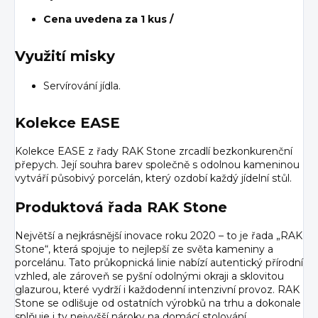
Cena uvedena za 1 kus /
Využití misky
Servírování jídla.
Kolekce EASE
Kolekce EASE z řady RAK Stone zrcadlí bezkonkurenční
přepych. Její souhra barev společně s odolnou kameninou
vytváří působivý porcelán, který ozdobí každý jídelní stůl.
Produktová řada RAK Stone
Největší a nejkrásnější inovace roku 2020 – to je řada „RAK
Stone“, která spojuje to nejlepší ze světa kameniny a
porcelánu. Tato průkopnická linie nabízí autentický přírodní
vzhled, ale zároveň se pyšní odolnými okraji a sklovitou
glazurou, které vydrží i každodenní intenzivní provoz. RAK
Stone se odlišuje od ostatních výrobků na trhu a dokonale
splňuje i ty nejvyšší nároky na domácí stolování.