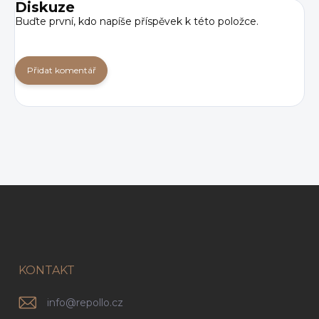
Diskuze
Buďte první, kdo napíše příspěvek k této položce.
Přidat komentář
Z
á
p
a
t
í
KONTAKT
info
@
repollo.cz