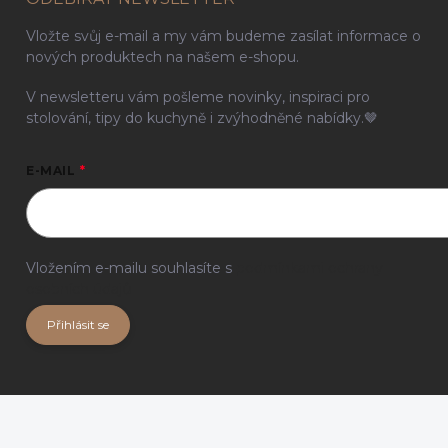
Vložte svůj e-mail a my vám budeme zasílat informace o
nových produktech na našem e-shopu.
V newsletteru vám pošleme novinky, inspiraci pro
stolování, tipy do kuchyně i zvýhodněné nabídky.🤎
E-MAIL
Vložením e-mailu souhlasíte s
podmínkami ochrany
osobních údajů
Přihlásit se