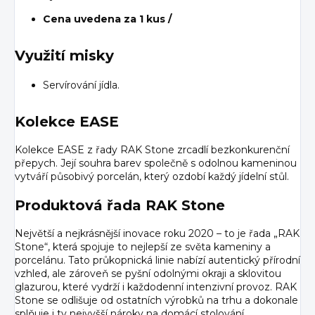
Cena uvedena za 1 kus /
Využití misky
Servírování jídla.
Kolekce EASE
Kolekce EASE z řady RAK Stone zrcadlí bezkonkurenční
přepych. Její souhra barev společně s odolnou kameninou
vytváří působivý porcelán, který ozdobí každý jídelní stůl.
Produktová řada RAK Stone
Největší a nejkrásnější inovace roku 2020 – to je řada „RAK
Stone“, která spojuje to nejlepší ze světa kameniny a
porcelánu. Tato průkopnická linie nabízí autentický přírodní
vzhled, ale zároveň se pyšní odolnými okraji a sklovitou
glazurou, které vydrží i každodenní intenzivní provoz. RAK
Stone se odlišuje od ostatních výrobků na trhu a dokonale
splňuje i ty nejvyšší nároky na domácí stolování.