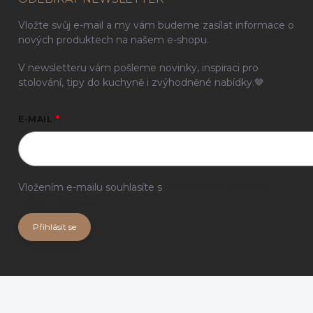
Vložte svůj e-mail a my vám budeme zasílat informace o
nových produktech na našem e-shopu.
V newsletteru vám pošleme novinky, inspiraci pro
stolování, tipy do kuchyně i zvýhodněné nabídky.🤎
E-MAIL
Vložením e-mailu souhlasíte s
podmínkami ochrany
osobních údajů
Přihlásit se