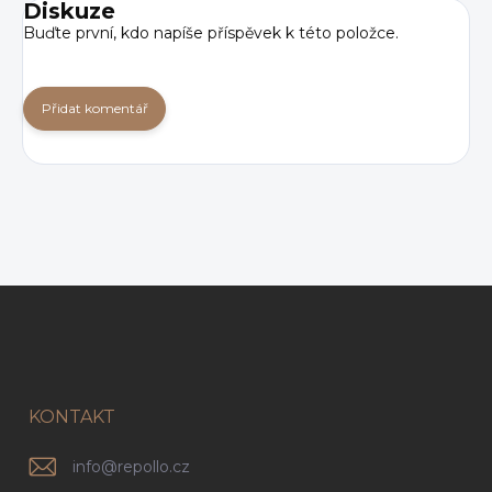
Diskuze
Buďte první, kdo napíše příspěvek k této položce.
Přidat komentář
Z
á
p
a
t
í
KONTAKT
info
@
repollo.cz