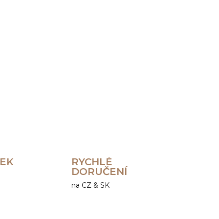
Přidat do košíku
ZEPTAT SE
HLÍDAT
REK
RYCHLÉ
DORUČENÍ
na CZ & SK