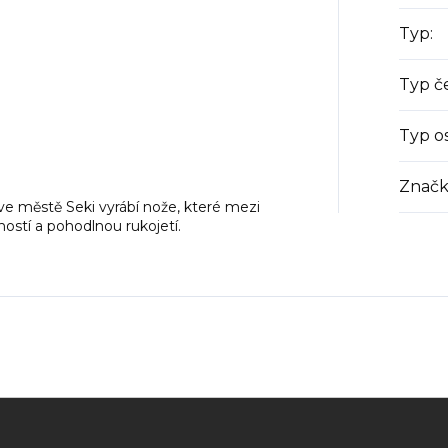
Typ
:
Typ č
Typ os
Značk
e městě Seki vyrábí nože, které mezi
ností a pohodlnou rukojetí.