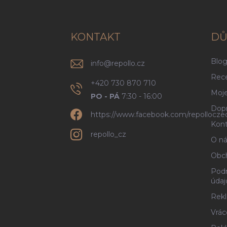
p
a
t
í
KONTAKT
DŮ
Blo
info
@
repollo.cz
Rec
+420 730 870 710
Moje
PO - PÁ
7:30 - 16:00
Dopr
https://www.facebook.com/repollocze
Kont
repollo_cz
O ná
Obc
Podm
údaj
Rekl
Vrác