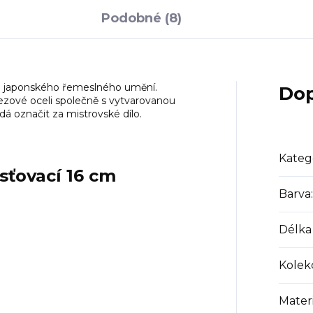
Podobné (8)
ou japonského řemeslného umění.
Dop
ezové oceli společně s vytvarovanou
 dá označit za mistrovské dílo.
Kateg
sťovací 16 cm
Barva
:
Délka
Kolek
Materi