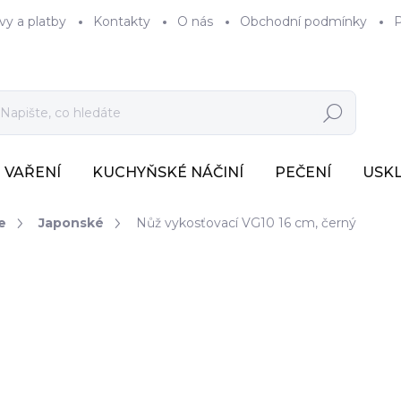
vy a platby
Kontakty
O nás
Obchodní podmínky
P
Hledat
VAŘENÍ
KUCHYŇSKÉ NÁČINÍ
PEČENÍ
USK
e
Japonské
Nůž vykosťovací VG10 16 cm, černý
3 704 Kč
3 061 Kč bez DPH
Měrná
SKLADEM
(>7 KS)
cena: