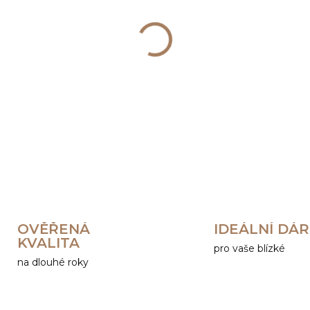
−
+
DETAILNÍ INFORMACE
OVĚŘENÁ
IDEÁLNÍ DÁ
KVALITA
pro vaše blízké
na dlouhé roky