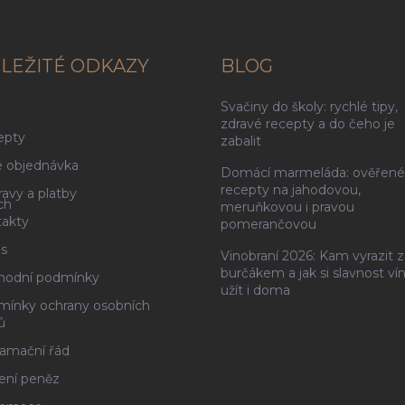
LEŽITÉ ODKAZY
BLOG
Svačiny do školy: rychlé tipy,
g
zdravé recepty a do čeho je
epty
zabalit
 objednávka
Domácí marmeláda: ověřené
recepty na jahodovou,
avy a platby
ch
meruňkovou i pravou
akty
pomerančovou
s
Vinobraní 2026: Kam vyrazit z
burčákem a jak si slavnost ví
hodní podmínky
užít i doma
ínky ochrany osobních
ů
amační řád
ení peněz