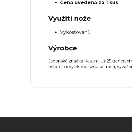
Cena uvedena za 1 kus
Využití nože
Vykosťovaní.
Výrobce
Japonská značka Kasumi už 25 generací v
ostatními vyniknou svou ostrostí, vyváže
Z
á