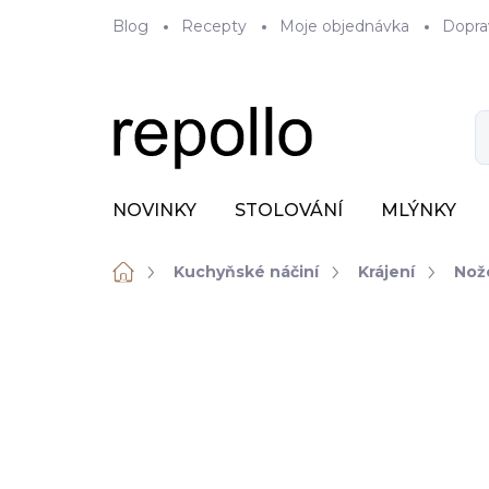
Přejít
Blog
Recepty
Moje objednávka
Dopra
na
obsah
NOVINKY
STOLOVÁNÍ
MLÝNKY
Domů
Kuchyňské náčiní
Krájení
Nož
ZNAČKA:
KASUMI