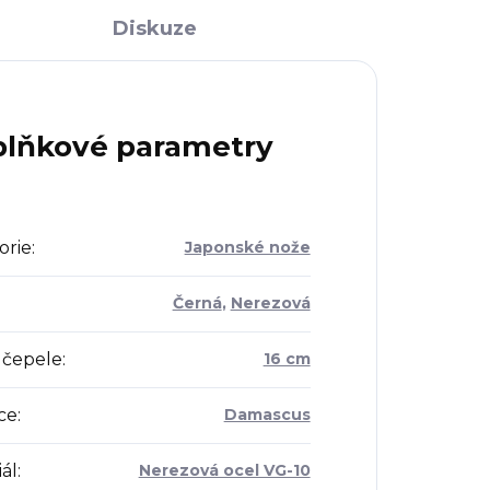
Diskuze
lňkové parametry
orie
:
Japonské nože
Černá
,
Nerezová
 čepele
:
16 cm
ce
:
Damascus
ál
:
Nerezová ocel VG-10