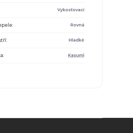
Vykosťovací
epele
:
Rovná
tří
:
Hladké
a
:
Kasumi