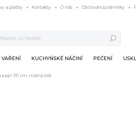
vy a platby
Kontakty
O nás
Obchodní podmínky
P
Hledat
VAŘENÍ
KUCHYŇSKÉ NÁČINÍ
PEČENÍ
USK
 pepř 30 cm, matná bílá
1 534 Kč
1 268 Kč bez DPH
Měrná
SKLADEM
(5 KS)
cena: