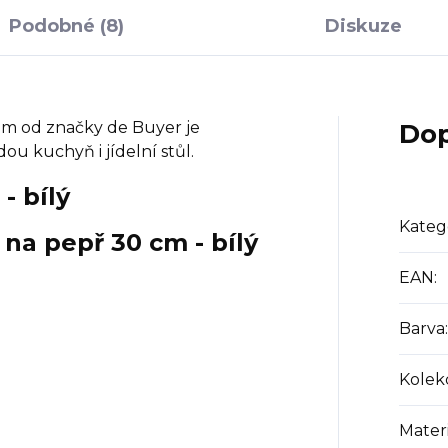
Podobné (8)
Diskuze
em od značky de Buyer je
Dop
ou kuchyň i jídelní stůl.
- bílý
Kateg
na pepř 30 cm - bílý
EAN
:
Barva
:
Kolek
Materi