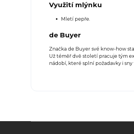
Využití mlýnku
Mletí pepře.
de Buyer
Značka de Buyer své know-how stav
Už téměř dvě století pracuje tým e
nádobí, které splní požadavky i sn
Z
á