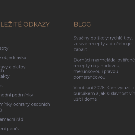
LEŽITÉ ODKAZY
BLOG
Svačiny do školy: rychlé tipy,
g
zdravé recepty a do čeho je
epty
zabalit
 objednávka
Domácí marmeláda: ověřené
recepty na jahodovou,
avy a platby
ch
meruňkovou i pravou
akty
pomerančovou
s
Vinobraní 2026: Kam vyrazit z
burčákem a jak si slavnost ví
hodní podmínky
užít i doma
ínky ochrany osobních
ů
amační řád
ení peněz