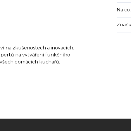
Na co
:
Značk
í na zkušenostech a inovacích.
xpertů na vytváření funkčního
y všech domácích kuchařů.