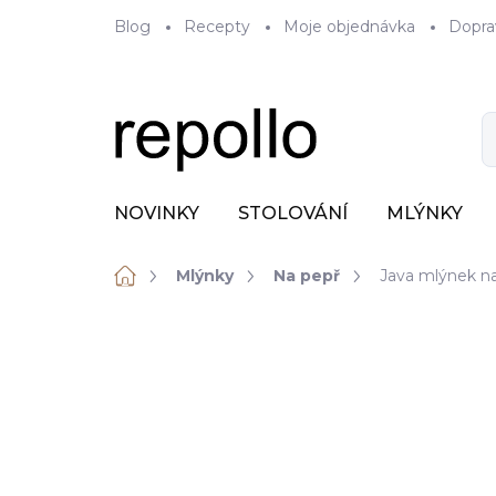
Přejít
Blog
Recepty
Moje objednávka
Dopra
na
obsah
NOVINKY
STOLOVÁNÍ
MLÝNKY
Domů
Mlýnky
Na pepř
Java mlýnek na
ZNAČKA:
DE BUYER