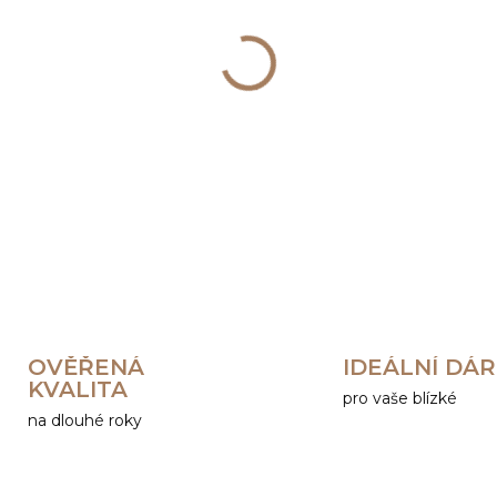
−
+
DETAILNÍ INFORMACE
OVĚŘENÁ
IDEÁLNÍ DÁ
KVALITA
pro vaše blízké
na dlouhé roky