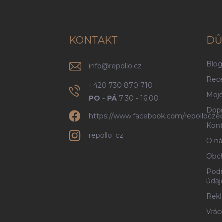
p
a
t
í
KONTAKT
DŮ
Blo
info
@
repollo.cz
Rec
+420 730 870 710
Moje
PO - PÁ
7:30 - 16:00
Dopr
https://www.facebook.com/repollocze
Kont
repollo_cz
O ná
Obc
Podm
údaj
Rekl
Vrác