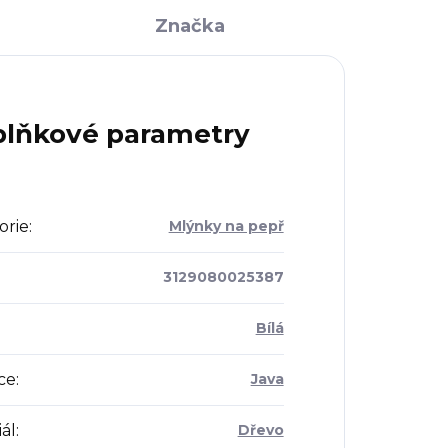
Značka
lňkové parametry
orie
:
Mlýnky na pepř
3129080025387
Bílá
ce
:
Java
ál
:
Dřevo