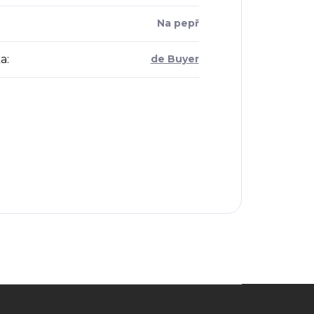
Na pepř
a
:
de Buyer