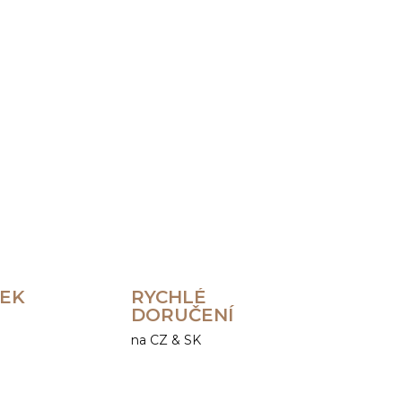
Přidat do košíku
ZEPTAT SE
HLÍDAT
REK
RYCHLÉ
DORUČENÍ
na CZ & SK