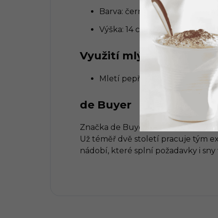
Barva: černá
Výška: 14 cm
Využití mlýnku
Mletí pepře.
de Buyer
Značka de Buyer své know-how stav
Už téměř dvě století pracuje tým e
nádobí, které splní požadavky i sn