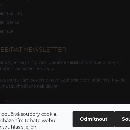
ů
amační řád
ení peněz
lamace
EBÍRAT NEWSLETTER
te svůj e-mail a my vám budeme zasílat informace o nových
uktech na našem e-shopu.
wsletteru vám pošleme novinky, inspiraci pro stolování, tipy do
yně i zvýhodněné nabídky.🤎
AIL
používá soubory cookie.
Odmítnout
So
ocházením tohoto webu
 souhlas s jejich
ením e-mailu souhlasíte s
podmínkami ochrany osobních údajů