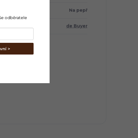
Na pepř
še odběratele
a
:
de Buyer
vní >