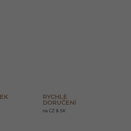
Přidat do košíku
ZEPTAT SE
HLÍDAT
REK
RYCHLÉ
DORUČENÍ
na CZ & SK