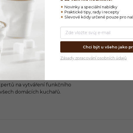
✦
Novinky a speciální nabídky
Na co
:
✦
Praktické tipy, rady i recepty
✦
Slevové kódy určené pouze pro na
Značk
Chci být u všeho jako pr
Zásady zpracování osobních údajů
í na zkušenostech a inovacích.
xpertů na vytváření funkčního
y všech domácích kuchařů.