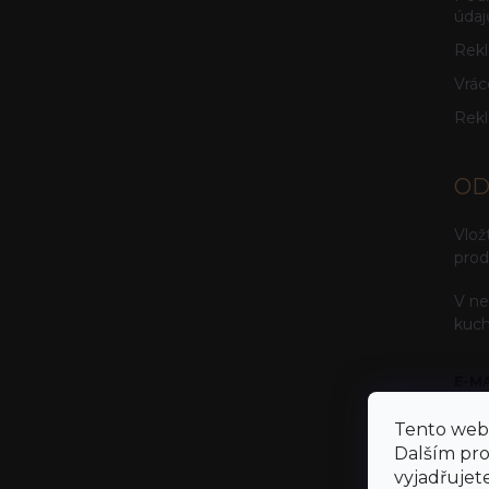
údaj
Rekl
Vrác
Rek
OD
Vlož
prod
V ne
kuch
E-M
Tento web 
Dalším pr
vyjadřujete
Vlož