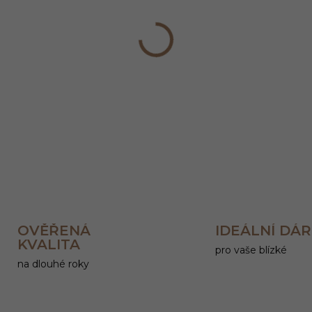
−
+
DETAILNÍ INFORMACE
OVĚŘENÁ
IDEÁLNÍ DÁ
KVALITA
pro vaše blízké
na dlouhé roky