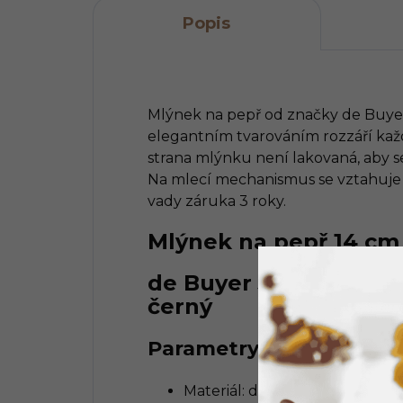
Popis
Mlýnek na pepř od značky de Buye
elegantním tvarováním rozzáří každ
strana mlýnku není lakovaná, aby se
Na mlecí mechanismus se vztahuje 
vady záruka 3 roky.
Mlýnek na pepř 14 cm 
de Buyer Java mlýnek 
černý
Parametry
Materiál: dřevo