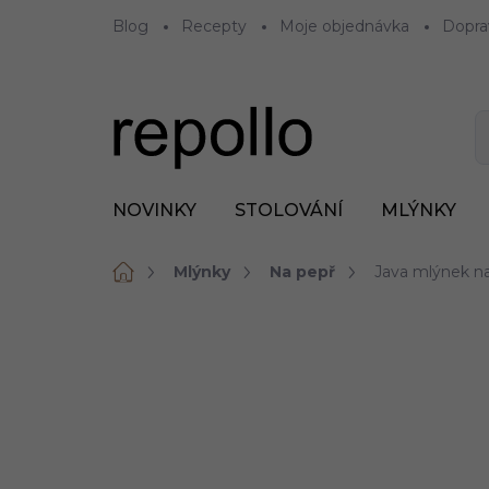
Přejít
Blog
Recepty
Moje objednávka
Dopra
na
obsah
NOVINKY
STOLOVÁNÍ
MLÝNKY
Domů
Mlýnky
Na pepř
Java mlýnek na
ZNAČKA:
DE BUYER