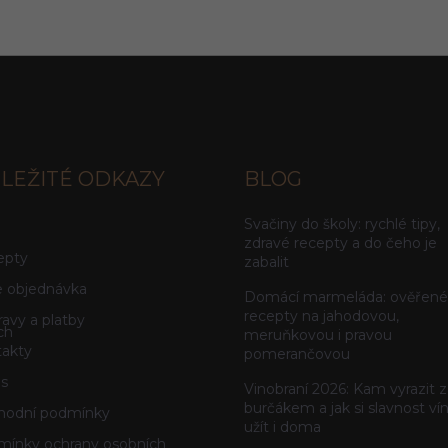
LEŽITÉ ODKAZY
BLOG
Svačiny do školy: rychlé tipy,
g
zdravé recepty a do čeho je
epty
zabalit
 objednávka
Domácí marmeláda: ověřené
recepty na jahodovou,
avy a platby
ch
meruňkovou i pravou
akty
pomerančovou
s
Vinobraní 2026: Kam vyrazit z
burčákem a jak si slavnost ví
hodní podmínky
užít i doma
ínky ochrany osobních