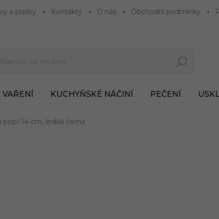
vy a platby
Kontakty
O nás
Obchodní podmínky
P
Hledat
VAŘENÍ
KUCHYŇSKÉ NÁČINÍ
PEČENÍ
USK
 pepř 14 cm, lesklá černá
1 010 Kč
835 Kč bez DPH
Měrná
SKLADEM U DODAVATE
cena: