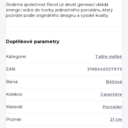
Rodinná společnost Revol už devět generací vkládá
energii i srdce do tvorby jedinečného porcelánu, který
poznáte podle originálního designu a vysoké kvality.
Doplňkové parametry
Kategorie
:
Talíře mělké
EAN
:
3198246527973
Barva
:
Béžová
Kolekce
:
Caractére
Materiál
:
Porcelán
Průměr
:
21 cm