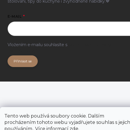
stolování, tipy do kuchyně i zvýhodněné nabídky.🤎
E-MAIL
Vložením e-mailu souhlasíte s
podmínkami ochrany
osobních údajů
Přihlásit se
Tento web používá soubory cookie. Dalším
procházením tohoto webu vyjadřujete souhlas s jejic
používáním.. Více informací
zde
.