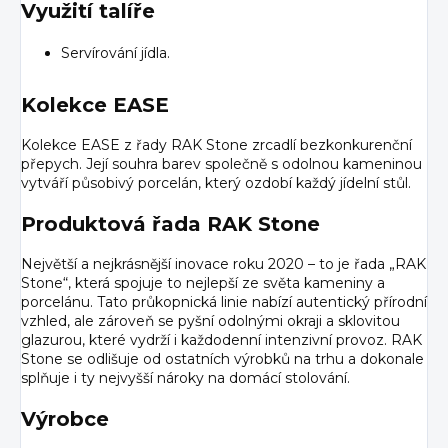
Využití talíře
Servírování jídla.
Kolekce EASE
Kolekce EASE z řady RAK Stone zrcadlí bezkonkurenční
přepych. Její souhra barev společně s odolnou kameninou
vytváří působivý porcelán, který ozdobí každý jídelní stůl.
Produktová řada RAK Stone
Největší a nejkrásnější inovace roku 2020 – to je řada „RAK
Stone“, která spojuje to nejlepší ze světa kameniny a
porcelánu. Tato průkopnická linie nabízí autentický přírodní
vzhled, ale zároveň se pyšní odolnými okraji a sklovitou
glazurou, které vydrží i každodenní intenzivní provoz. RAK
Stone se odlišuje od ostatních výrobků na trhu a dokonale
splňuje i ty nejvyšší nároky na domácí stolování.
Výrobce