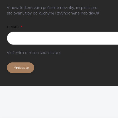
V newsletteru vám pošleme novinky, inspiraci pro
stolování, tipy do kuchyně i zvýhodněné nabídky.🤎
E-MAIL
Vložením e-mailu souhlasíte s
podmínkami ochrany
osobních údajů
Přihlásit se