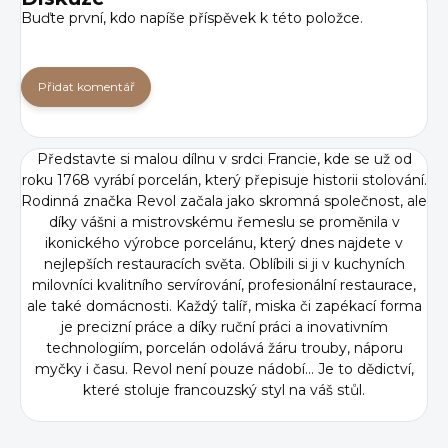
Buďte první, kdo napíše příspěvek k této položce.
Přidat komentář
Představte si malou dílnu v srdci Francie, kde se už od
roku 1768 vyrábí porcelán, který přepisuje historii stolování.
Rodinná značka Revol začala jako skromná společnost, ale
díky vášni a mistrovskému řemeslu se proměnila v
ikonického výrobce porcelánu, který dnes najdete v
nejlepších restauracích světa. Oblíbili si ji v kuchyních
milovníci kvalitního servírování, profesionální restaurace,
ale také domácnosti. Každý talíř, miska či zapékací forma
je precizní práce a díky ruční práci a inovativním
technologiím, porcelán odolává žáru trouby, náporu
myčky i času. Revol není pouze nádobí... Je to dědictví,
které stoluje francouzský styl na váš stůl.