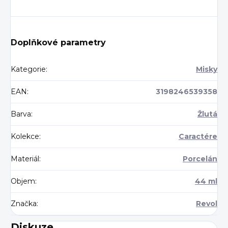
Doplňkové parametry
Kategorie
:
Misky
EAN
:
3198246539358
Barva
:
Žlutá
Kolekce
:
Caractére
Materiál
:
Porcelán
Objem
:
44 ml
Značka
:
Revol
Diskuze