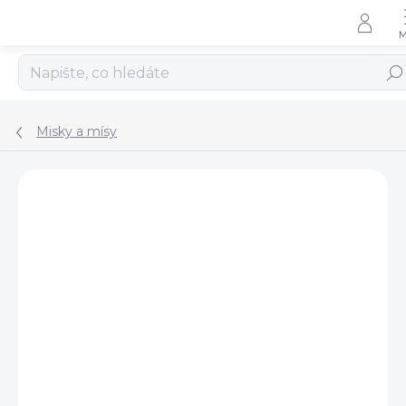
Přejít
na
obsah
Hled
Misky a mísy
VÝPRODEJ