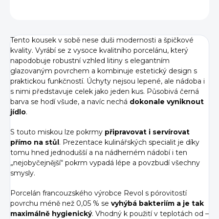
ZEPTAT SE
HLÍDAT
Tento kousek v sobě nese duši modernosti a špičkové
kvality.
Vyrábí se z vysoce kvalitního porcelánu, který
napodobuje robustní vzhled litiny s elegantním
glazovaným povrchem a kombinuje estetický design s
praktickou funkčností.
Úchyty nejsou lepené, ale nádoba i
s nimi představuje celek jako jeden kus.
Působivá černá
barva se hodí všude, a navíc nechá
dokonale vyniknout
jídlo
.
S touto miskou lze pokrmy
připravovat i servírovat
přímo na stůl
. Prezentace kulinářských specialit je díky
tomu hned jednodušší a na nádherném nádobí i ten
„nejobyčejnější“ pokrm vypadá lépe a povzbudí všechny
smysly.
Porcelán francouzského výrobce Revol s pórovitostí
povrchu méně než 0,05 % se
vyhýbá bakteriím a je tak
maximálně hygienický
. Vhodný k použití v teplotách od –