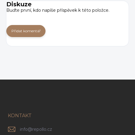
Diskuze
Buďte první, kdo napíše příspěvek k této položce.
Přidat komentář
Z
á
p
a
t
í
KONTAKT
info
@
repollo.cz