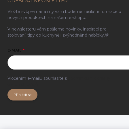
ODEBÍRAT NEWSLETTER
Vložte svůj e-mail a my vám budeme zasílat informace o
nových produktech na našem e-shopu.
V newsletteru vám pošleme novinky, inspiraci pro
stolování, tipy do kuchyně i zvýhodněné nabídky.🤎
E-MAIL
Vložením e-mailu souhlasíte s
podmínkami ochrany
osobních údajů
Přihlásit se