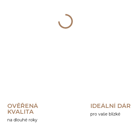
cena:
−
+
DETAILNÍ INFORMACE
OVĚŘENÁ
IDEÁLNÍ DÁ
KVALITA
pro vaše blízké
na dlouhé roky