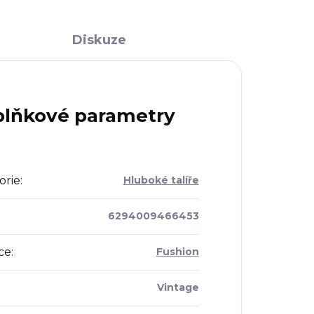
Diskuze
lňkové parametry
orie
:
Hluboké talíře
6294009466453
ce
:
Fushion
Vintage