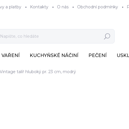
vy a platby
Kontakty
O nás
Obchodní podmínky
P
Hledat
VAŘENÍ
KUCHYŇSKÉ NÁČINÍ
PEČENÍ
USK
Vintage talíř hluboký pr. 23 cm, modrý
281 Kč
232 Kč bez DPH
Měrná
SKLADEM
(1 KS)