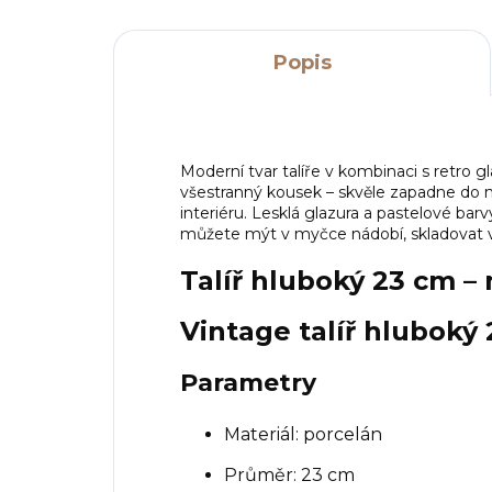
Popis
Moderní tvar talíře v kombinaci s retro g
všestranný kousek – skvěle zapadne do 
interiéru. Lesklá glazura a pastelové ba
můžete mýt v myčce nádobí, skladovat v l
Talíř hluboký 23 cm –
Vintage talíř hluboký
Parametry
Materiál: porcelán
Průměr: 23 cm