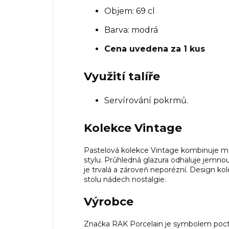
Objem: 69 cl
Barva: modrá
Cena uvedena za 1 kus
Využití talíře
Servírování pokrmů.
Kolekce Vintage
Pastelová kolekce Vintage kombinuje mode
stylu. Průhledná glazura odhaluje jemnou 
je trvalá a zároveň neporézní. Design k
stolu nádech nostalgie.
Výrobce
Značka RAK Porcelain je symbolem pocti