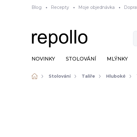
Přejít
Blog
Recepty
Moje objednávka
Dopra
na
obsah
NOVINKY
STOLOVÁNÍ
MLÝNKY
Domů
Stolování
Talíře
Hluboké
ZNAČKA:
RAK PORCELAIN
VÝPRODEJ