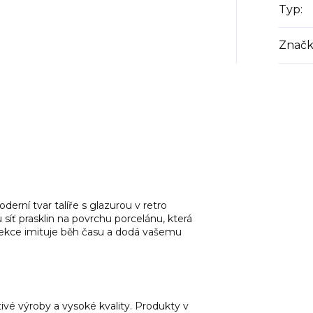
Typ
:
Značk
rní tvar talíře s glazurou v retro
síť prasklin na povrchu porcelánu, která
olekce imituje běh času a dodá vašemu
vé výroby a vysoké kvality. Produkty v