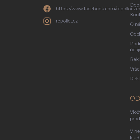
Dopr
https://www.facebook.com/repollocze
Kont
repollo_cz
O ná
Obc
Podm
údaj
Rekl
Vrác
Rek
OD
Vlož
prod
V ne
kuch