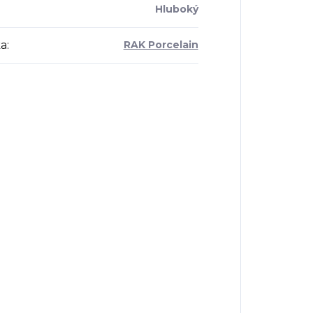
Hluboký
a
:
RAK Porcelain