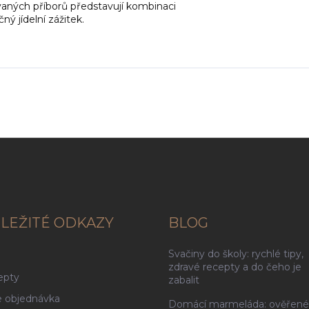
aných příborů představují kombinaci
ný jídelní zážitek.
LEŽITÉ ODKAZY
BLOG
Svačiny do školy: rychlé tipy,
g
zdravé recepty a do čeho je
epty
zabalit
 objednávka
Domácí marmeláda: ověřené