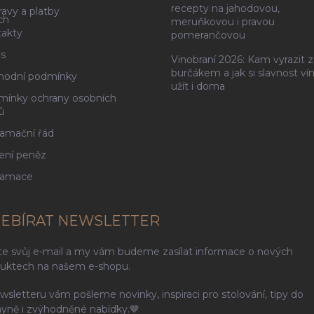
recepty na jahodovou,
avy a platby
ch
meruňkovou i pravou
akty
pomerančovou
s
Vinobraní 2026: Kam vyrazit z
burčákem a jak si slavnost ví
hodní podmínky
užít i doma
ínky ochrany osobních
ů
amační řád
ení peněz
lamace
EBÍRAT NEWSLETTER
te svůj e-mail a my vám budeme zasílat informace o nových
uktech na našem e-shopu.
wsletteru vám pošleme novinky, inspiraci pro stolování, tipy do
yně i zvýhodněné nabídky.🤎