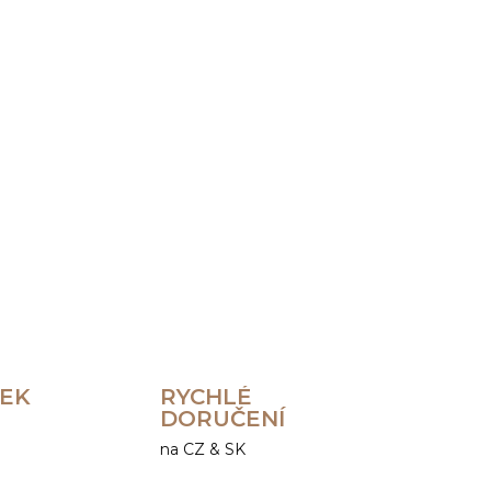
Přidat do košíku
ZEPTAT SE
HLÍDAT
REK
RYCHLÉ
DORUČENÍ
na CZ & SK