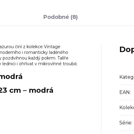
Podobné (8)
lazurou činí z kolekce Vintage
Dop
moderního i romanticky laděného
rvy pozdvihnou každý pokrm. Talíře
ednici i ohřívat v mikrovlnné troubě.
 modrá
Kateg
 23 cm – modrá
EAN
:
Kolek
Série
: