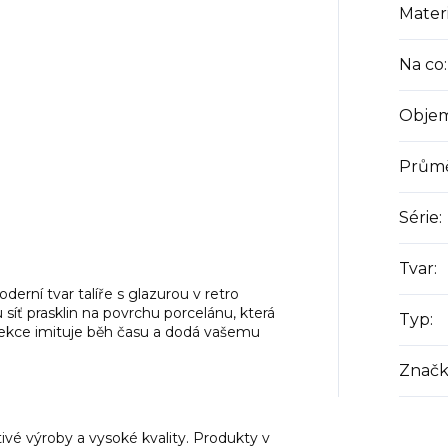
Materi
Na co
:
Obje
Prům
Série
:
Tvar
:
rní tvar talíře s glazurou v retro
síť prasklin na povrchu porcelánu, která
Typ
:
olekce imituje běh času a dodá vašemu
Značk
vé výroby a vysoké kvality. Produkty v