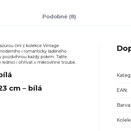
Podobné (8)
lazurou činí z kolekce Vintage
Dop
moderního i romanticky laděného
rvy pozdvihnou každý pokrm. Talíře
ednici i ohřívat v mikrovlnné troubě.
bílá
Kateg
23 cm – bílá
EAN
:
Barva
:
Kolek