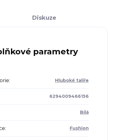
Diskuze
lňkové parametry
orie
:
Hluboké talíře
6294009466156
Bílá
ce
:
Fushion