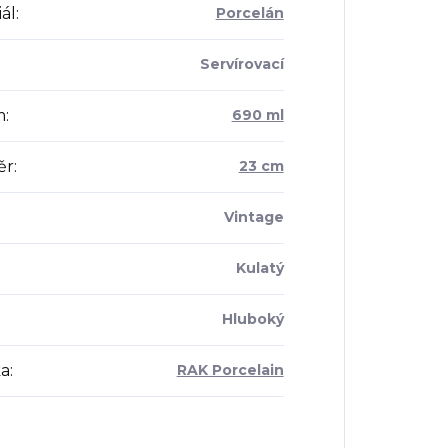
ál
:
Porcelán
Servírovací
m
:
690 ml
ěr
:
23 cm
Vintage
Kulatý
Hluboký
a
:
RAK Porcelain