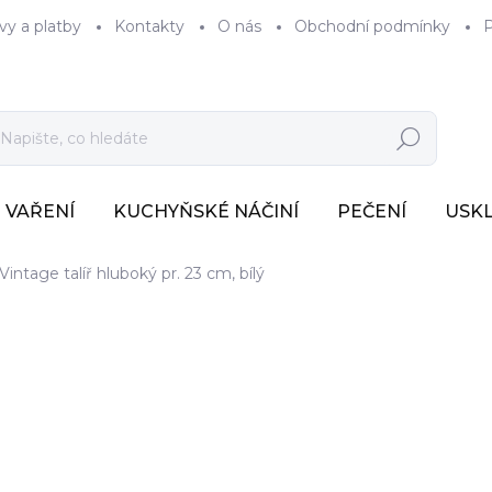
vy a platby
Kontakty
O nás
Obchodní podmínky
P
Hledat
VAŘENÍ
KUCHYŇSKÉ NÁČINÍ
PEČENÍ
USK
Vintage talíř hluboký pr. 23 cm, bílý
267 Kč
170 K
141 Kč bez DPH
Měrná
SKLADEM
(2 KS)