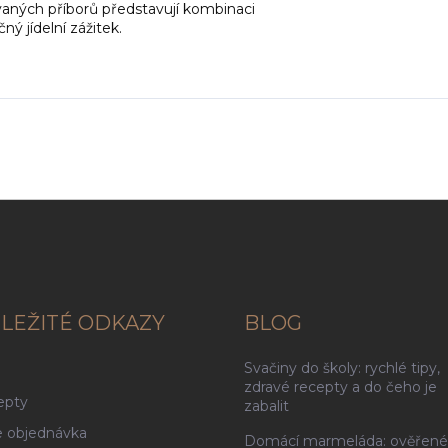
aných příborů představují kombinaci
ný jídelní zážitek.
LEŽITÉ ODKAZY
BLOG
Svačiny do školy: rychlé tipy,
g
zdravé recepty a do čeho je
epty
zabalit
 objednávka
Domácí marmeláda: ověřené