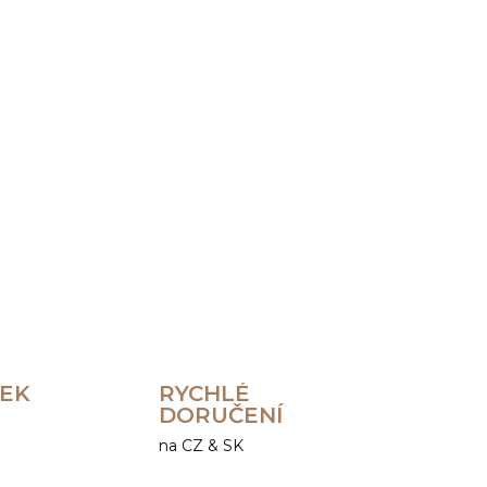
Přidat do košíku
ZEPTAT SE
HLÍDAT
REK
RYCHLÉ
DORUČENÍ
na CZ & SK