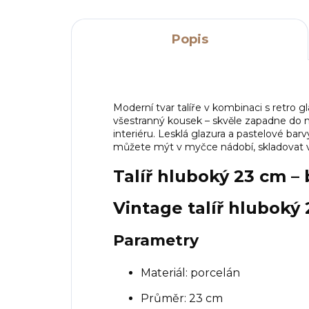
Popis
Moderní tvar talíře v kombinaci s retro g
všestranný kousek – skvěle zapadne do 
interiéru. Lesklá glazura a pastelové ba
můžete mýt v myčce nádobí, skladovat v l
Talíř hluboký 23 cm – 
Vintage talíř hluboký 
Parametry
Materiál: porcelán
Průměr: 23 cm