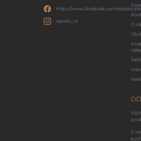
Dopr
https://www.facebook.com/repollocze
Kont
repollo_cz
O ná
Obc
Podm
údaj
Rekl
Vrác
Rek
OD
Vlož
prod
V ne
kuch