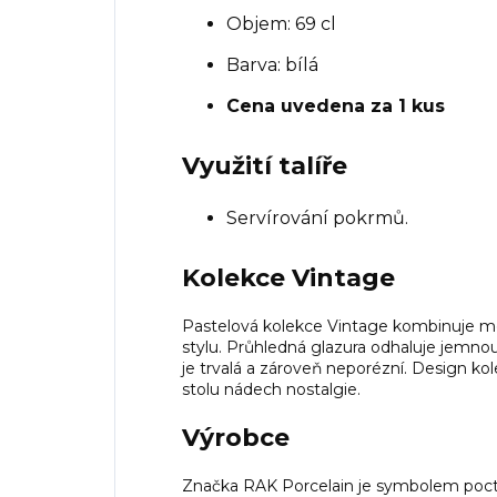
Objem: 69 cl
Barva: bílá
Cena uvedena za 1 kus
Využití talíře
Servírování pokrmů.
Kolekce Vintage
Pastelová kolekce Vintage kombinuje mode
stylu. Průhledná glazura odhaluje jemnou 
je trvalá a zároveň neporézní. Design k
stolu nádech nostalgie.
Výrobce
Značka RAK Porcelain je symbolem pocti