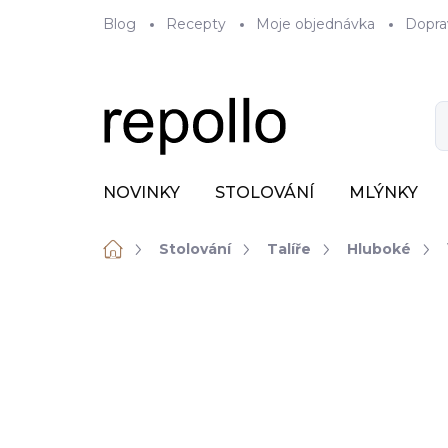
Přejít
Blog
Recepty
Moje objednávka
Dopra
na
obsah
NOVINKY
STOLOVÁNÍ
MLÝNKY
Domů
Stolování
Talíře
Hluboké
ZNAČKA:
RAK PORCELAIN
VÝPRODEJ