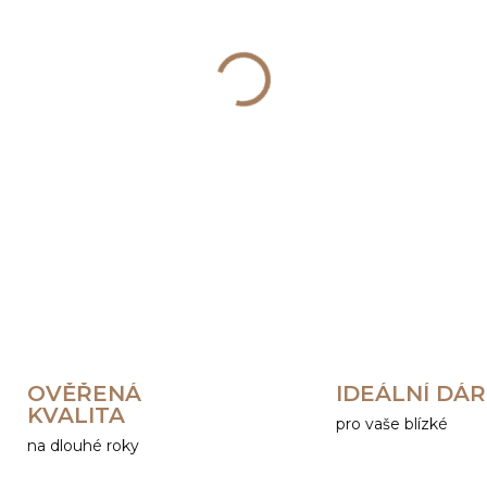
cena:
−
+
DETAILNÍ INFORMACE
OVĚŘENÁ
IDEÁLNÍ DÁ
KVALITA
pro vaše blízké
na dlouhé roky