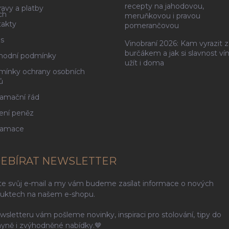
recepty na jahodovou,
avy a platby
ch
meruňkovou i pravou
akty
pomerančovou
s
Vinobraní 2026: Kam vyrazit z
burčákem a jak si slavnost ví
hodní podmínky
užít i doma
ínky ochrany osobních
ů
amační řád
ení peněz
lamace
EBÍRAT NEWSLETTER
te svůj e-mail a my vám budeme zasílat informace o nových
uktech na našem e-shopu.
wsletteru vám pošleme novinky, inspiraci pro stolování, tipy do
yně i zvýhodněné nabídky.🤎