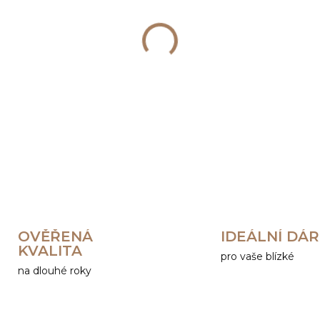
−
+
DETAILNÍ INFORMACE
OVĚŘENÁ
IDEÁLNÍ DÁ
KVALITA
pro vaše blízké
na dlouhé roky