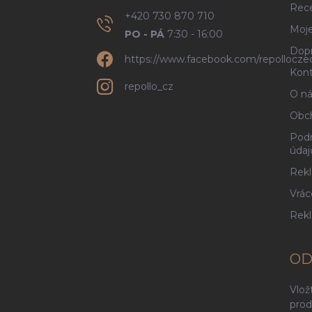
Rec
+420 730 870 710
Moje
PO - PÁ
7:30 - 16:00
Dopr
https://www.facebook.com/repollocze
Kont
repollo_cz
O ná
Obc
Podm
údaj
Rekl
Vrác
Rek
OD
Vlož
prod