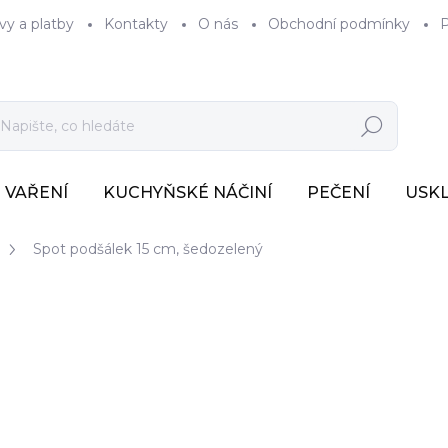
vy a platby
Kontakty
O nás
Obchodní podmínky
P
Hledat
VAŘENÍ
KUCHYŇSKÉ NÁČINÍ
PEČENÍ
USK
Spot podšálek 15 cm, šedozelený
223 Kč
184 Kč bez DPH
Měrná
SKLADEM
(>7 KS)
cena: