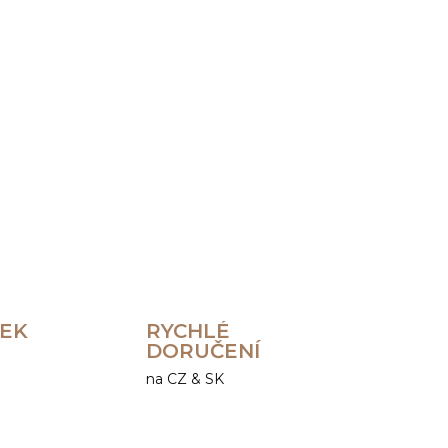
Přidat do košíku
ZEPTAT SE
HLÍDAT
REK
RYCHLÉ
DORUČENÍ
na CZ & SK