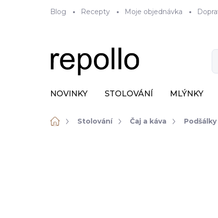
Přejít
Blog
Recepty
Moje objednávka
Dopra
na
obsah
NOVINKY
STOLOVÁNÍ
MLÝNKY
Domů
Stolování
Čaj a káva
Podšálky
ZNAČKA:
RAK PORCELAIN