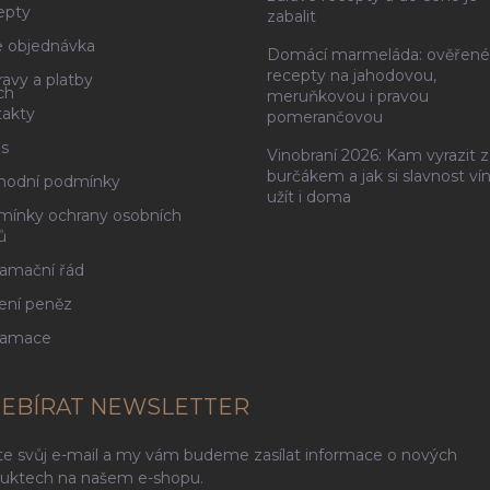
epty
zabalit
 objednávka
Domácí marmeláda: ověřené
recepty na jahodovou,
avy a platby
ch
meruňkovou i pravou
akty
pomerančovou
s
Vinobraní 2026: Kam vyrazit z
burčákem a jak si slavnost ví
hodní podmínky
užít i doma
ínky ochrany osobních
ů
amační řád
ení peněz
lamace
EBÍRAT NEWSLETTER
te svůj e-mail a my vám budeme zasílat informace o nových
uktech na našem e-shopu.