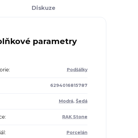
Diskuze
lňkové parametry
orie
:
Podšálky
6294016815787
Modrá
,
Šedá
ce
:
RAK Stone
ál
:
Porcelán