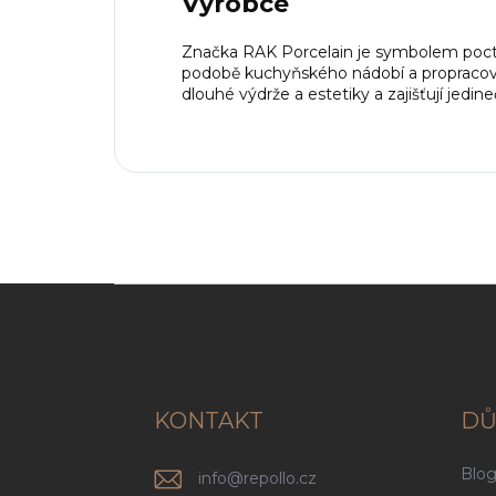
Výrobce
Značka RAK Porcelain je symbolem pocti
podobě kuchyňského nádobí a propracov
dlouhé výdrže a estetiky a zajišťují jedineč
Z
á
p
a
t
í
KONTAKT
DŮ
Blo
info
@
repollo.cz