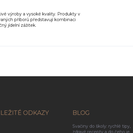
vé výroby a vysoké kvality. Produkty v
aných příborů představují kombinaci
ný jídelní zážitek.
LEŽITÉ ODKAZY
BLOG
Svačiny do školy: rychlé tipy,
g
zdravé recepty a do čeho je