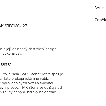
Série
:
Značk
AK-SJD116CU23.
a její jedinečný abstraktní design
dokonalosti.
tone
 – to je řada „RAK Stone“, která spojuje
. Tato průkopnická linie nabízí
e pyšní odolnými okraji a sklovitou
zivní provoz. RAK Stone se odlišuje od
ňuje i ty nejvyšší nároky na domácí