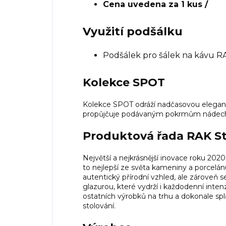
Cena uvedena za 1 kus /
Využití podšálku
Podšálek pro šálek na kávu R
Kolekce SPOT
Kolekce SPOT odráží nadčasovou eleganci 
propůjčuje podávaným pokrmům nádech 
Produktová řada RAK S
Největší a nejkrásnější inovace roku 2020
to nejlepší ze světa kameniny a porcelánu
autentický přírodní vzhled, ale zároveň s
glazurou, které vydrží i každodenní inten
ostatních výrobků na trhu a dokonale spl
stolování.