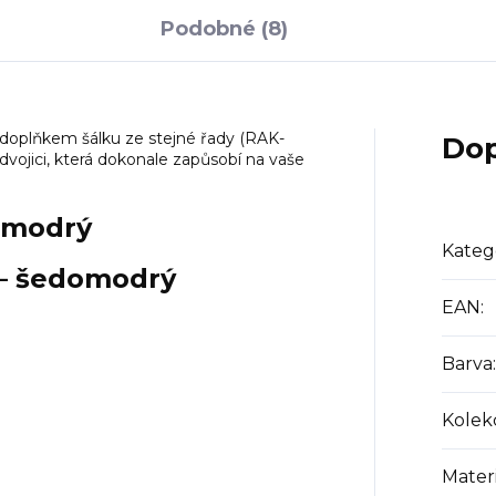
Podobné (8)
doplňkem šálku ze stejné řady (RAK-
Dop
dvojici, která dokonale zapůsobí na vaše
omodrý
Kateg
 – šedomodrý
EAN
:
Barva
:
Kolek
Materi