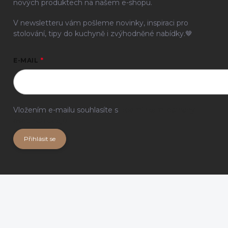
nových produktech na našem e-shopu.
V newsletteru vám pošleme novinky, inspiraci pro
stolování, tipy do kuchyně i zvýhodněné nabídky.🤎
E-MAIL
Vložením e-mailu souhlasíte s
podmínkami ochrany
osobních údajů
Přihlásit se