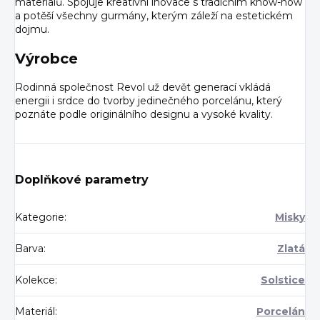
materiálů. Spojuje kreativní inovace s tradičním know-how
a potěší všechny gurmány, kterým záleží na estetickém
dojmu.
Výrobce
Rodinná společnost Revol už devět generací vkládá
energii i srdce do tvorby jedinečného porcelánu, který
poznáte podle originálního designu a vysoké kvality.
Doplňkové parametry
Kategorie
:
Misky
Barva
:
Zlatá
Kolekce
:
Solstice
Materiál
:
Porcelán