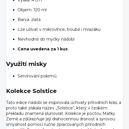
Objem: 120 ml
Barva: zlatá
Lze užívat v mikrovlnce, troubě i mrazáku
Nevhodné do myčky nádobí
Cena uvedena za 1 kus
Využití misky
Servírování pokrmů.
Kolekce Solstice
Tato edice nádobí se inspirovala úchvaty přírodních krás, a
proto také získala název „Solstice“, který v českém
překladu znamená slunovrat. Kolekce je poctou Matky
Země a zdůrazňuje její drahocennou drsnost a syrovou
smyslnost pomocí ručně zpracovaných přírodních