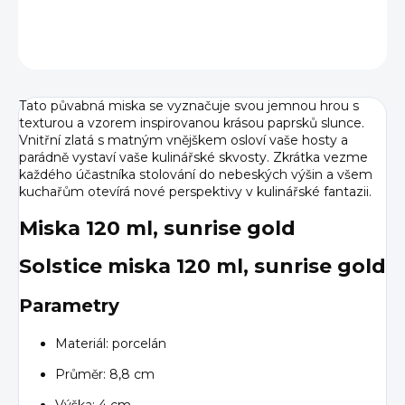
DETAILNÍ INFORMACE
ZEPTAT SE
HLÍDAT
Tato půvabná miska se vyznačuje svou jemnou hrou s
texturou a vzorem inspirovanou krásou paprsků slunce.
Vnitřní zlatá s matným vnějškem osloví vaše hosty a
parádně vystaví vaše kulinářské skvosty. Zkrátka vezme
každého účastníka stolování do nebeských výšin a všem
kuchařům otevírá nové perspektivy v kulinářské fantazii.
Miska 120 ml, sunrise gold
Solstice miska 120 ml, sunrise gold
Parametry
Materiál: porcelán
Průměr: 8,8 cm
Výška: 4 cm