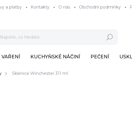
vy a platby
Kontakty
O nás
Obchodní podmínky
P
Hledat
VAŘENÍ
KUCHYŇSKÉ NÁČINÍ
PEČENÍ
USK
y
Sklenice Winchester 311 ml
143 Kč
118 Kč bez DPH
Měrná
SKLADEM
(1 KS)
cena: