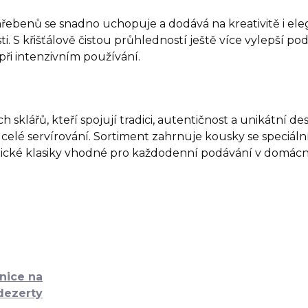
hřebenů se snadno uchopuje a dodává na kreativitě i ele
 S křišťálově čistou průhledností ještě více vylepší po
při intenzivním používání.
sklářů, kteří spojují tradici, autentičnost a unikátní desi
í celé servírování. Sortiment zahrnuje kousky se speciáln
nické klasiky vhodné pro každodenní podávání v domácno
nice na
dezerty