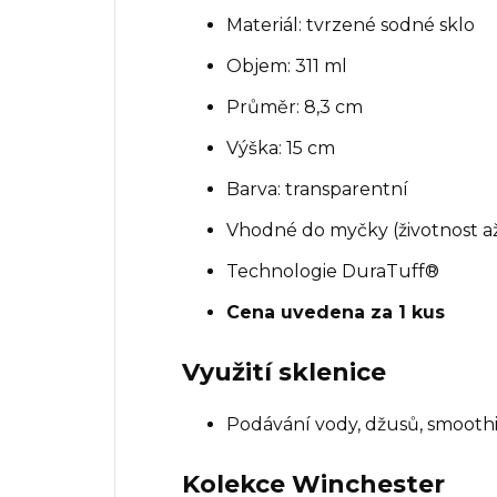
Materiál: tvrzené sodné sklo
Objem: 311 ml
Průměr: 8,3 cm
Výška: 15 cm
Barva: transparentní
Vhodné do myčky (životnost a
Technologie DuraTuff®
Cena uvedena za 1 kus
Využití sklenice
Podávání vody, džusů, smoothi
Kolekce Winchester