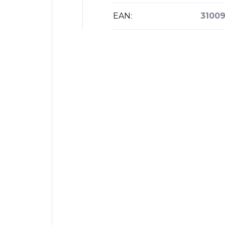
EAN
:
3100
Buďte první, kdo napíše příspěv
Přidat komentář