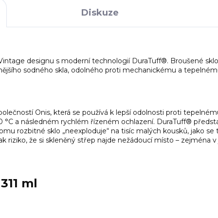
Diskuze
Vintage designu s moderní technologií DuraTuff®. Broušené sklo 
itnějšího sodného skla, odolného proti mechanickému a tepelném
olečností Onis, která se používá k lepší odolnosti proti tepel
650 °C a následném rychlém řízeném ochlazení. DuraTuff® předst
 tomu rozbitné sklo „neexploduje“ na tisíc malých kousků, jako se t
ak riziko, že si skleněný střep najde nežádoucí místo – zejména v 
311 ml