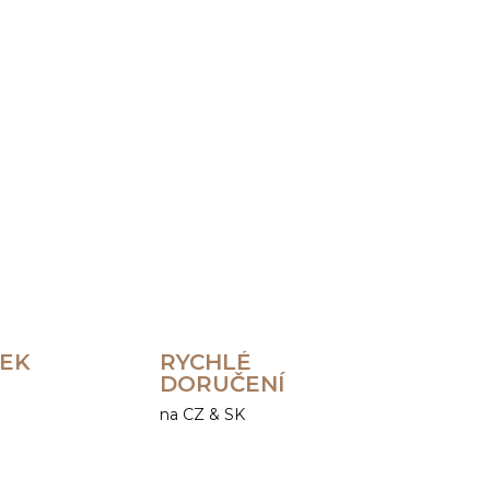
Přidat do košíku
ZEPTAT SE
HLÍDAT
REK
RYCHLÉ
DORUČENÍ
na CZ & SK