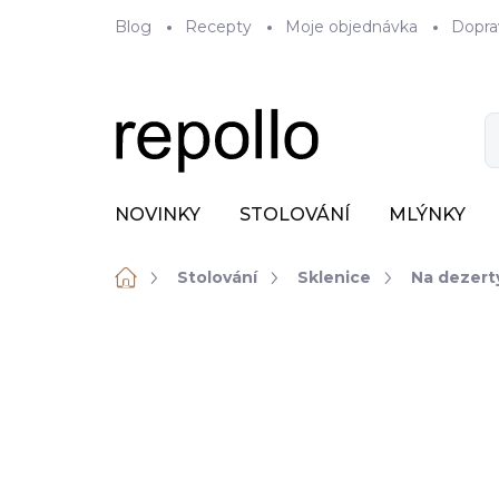
Přejít
Blog
Recepty
Moje objednávka
Dopra
na
obsah
NOVINKY
STOLOVÁNÍ
MLÝNKY
Domů
Stolování
Sklenice
Na dezert
ZNAČKA:
ONIS