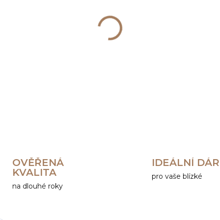
−
+
DETAILNÍ INFORMACE
OVĚŘENÁ
IDEÁLNÍ DÁ
KVALITA
pro vaše blízké
na dlouhé roky