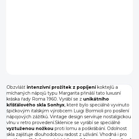
−
+
Přidat do košíku
Roma 1960 sklenice na Margaritu skvěle pojme nejen
Margaritu, ale i další koktejly, které si žádají prostor pro
chuťové kombinace.
DETAILNÍ INFORMACE
ZEPTAT SE
HLÍDAT
Obzvlášť
intenzivní prožitek z popíjení
koktejlů a
míchaných nápojů typu Margarita přináší tato luxusní
kráska řady Roma 1960. Vyrábí se z
unikátního
křišťálového skla Sonhyx
, které bylo speciálně vyvinuto
špičkovým italským výrobcem Luigi Bormioli pro posílení
nápojových zážitků. Vintage design servíruje nostalgickou
vlnu v retro provedení.Sklenice se vyrábí se speciálně
vyztuženou nožkou
proti lomu a poškrábání. Odolnost
skla zajišťuje dlouhodobou radost z užívání. Vhodná i pro