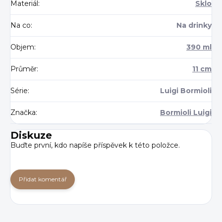
Materiál
:
Sklo
Na co
:
Na drinky
Objem
:
390 ml
Průměr
:
11 cm
Série
:
Luigi Bormioli
Značka
:
Bormioli Luigi
Diskuze
Buďte první, kdo napíše příspěvek k této položce.
Přidat komentář