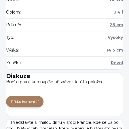
Objem
:
3,4 l
Průměr
:
26 cm
Typ
:
Vysoký
Výška
:
14,5 cm
Značka
:
Revol
Diskuze
Buďte první, kdo napíše příspěvek k této položce.
Přidat komentář
Představte si malou dílnu v srdci Francie, kde se už od
roku 1768 vyrábí porcelán, který přepisuje historii stolování.