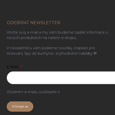
ODEBÍRAT NEWSLETTER
Vložte svůj e-mail a my vám budeme zasílat informace o
nových produktech na našem e-shopu.
V newsletteru vám pošleme novinky, inspiraci pro
stolování, tipy do kuchyně i zvýhodněné nabídky.🤎
E-MAIL
Vložením e-mailu souhlasíte s
podmínkami ochrany
osobních údajů
Přihlásit se