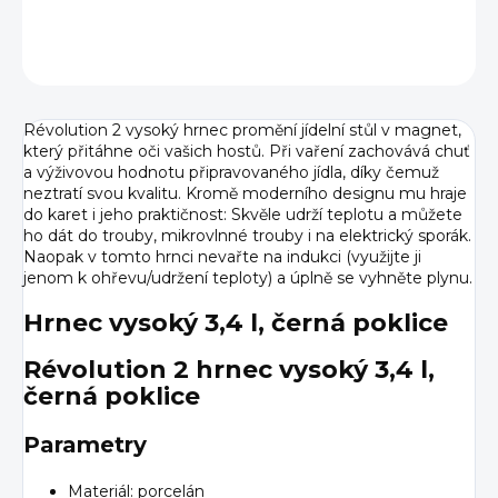
DETAILNÍ INFORMACE
ZEPTAT SE
HLÍDAT
Révolution 2 vysoký hrnec promění jídelní stůl v magnet,
který přitáhne oči vašich hostů. Při vaření zachovává chuť
a výživovou hodnotu připravovaného jídla, díky čemuž
neztratí svou kvalitu. Kromě moderního designu mu hraje
do karet i jeho praktičnost: Skvěle udrží teplotu a můžete
ho dát do trouby, mikrovlnné trouby i na elektrický sporák.
Naopak v tomto hrnci nevařte na indukci (využijte ji
jenom k ohřevu/udržení teploty) a úplně se vyhněte plynu.
Hrnec vysoký 3,4 l, černá poklice
Révolution 2 hrnec vysoký 3,4 l,
černá poklice
Parametry
Materiál: porcelán