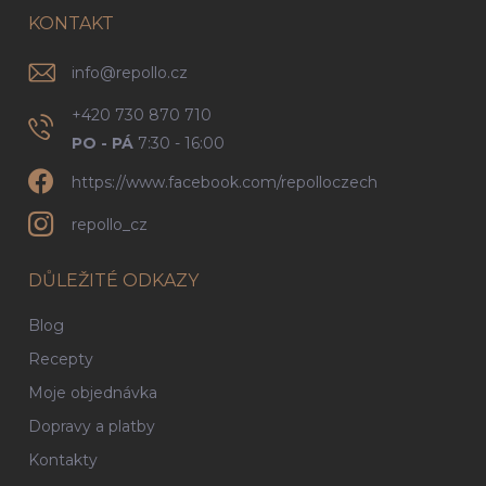
í
KONTAKT
info
@
repollo.cz
+420 730 870 710
PO - PÁ
7:30 - 16:00
https://www.facebook.com/repolloczech
repollo_cz
DŮLEŽITÉ ODKAZY
Blog
Recepty
Moje objednávka
Dopravy a platby
Kontakty