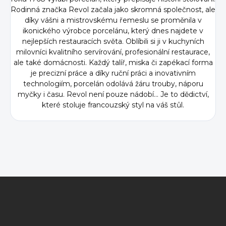
Rodinná značka Revol začala jako skromná společnost, ale
díky vášni a mistrovskému řemeslu se proměnila v
ikonického výrobce porcelánu, který dnes najdete v
nejlepších restauracích světa. Oblíbili si ji v kuchyních
milovníci kvalitního servírování, profesionální restaurace,
ale také domácnosti. Každý talíř, miska či zapékací forma
je precizní práce a díky ruční práci a inovativním
technologiím, porcelán odolává žáru trouby, náporu
myčky i času. Revol není pouze nádobí... Je to dědictví,
které stoluje francouzský styl na váš stůl.
Z
á
p
a
t