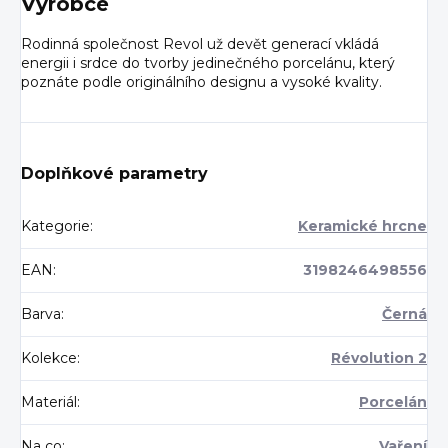
Výrobce
Rodinná společnost Revol už devět generací vkládá
energii i srdce do tvorby jedinečného porcelánu, který
poznáte podle originálního designu a vysoké kvality.
Doplňkové parametry
Kategorie
:
Keramické hrcne
EAN
:
3198246498556
Barva
:
Černá
Kolekce
:
Révolution 2
Materiál
:
Porcelán
Na co
:
Vaření