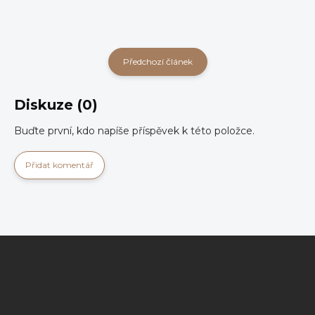
Předchozí článek
Diskuze (0)
Buďte první, kdo napíše příspěvek k této položce.
Přidat komentář
Z
á
p
a
t