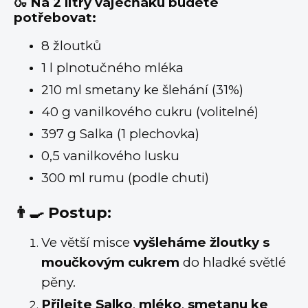
🍶 Na 2 litry vaječňáku budete
potřebovat:
8 žloutků
1 l plnotučného mléka
210 ml smetany ke šlehání (31%)
40 g vanilkového cukru (volitelné)
397 g Salka (1 plechovka)
0,5 vanilkového lusku
300 ml rumu (podle chuti)
👨‍🍳 Postup:
Ve větší misce
vyšleháme žloutky s
moučkovým cukrem
do hladké světlé
pěny.
Přilejte Salko
,
mléko
,
smetanu ke