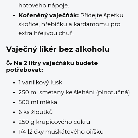
hotového nápoje.
Kořeněný vaječňák:
Přidejte špetku
skořice, hřebíčku a kardamomu pro
extra hřejivou chuť.
Vaječný likér bez alkoholu
🍶 Na 2 litry vaječňáku budete
potřebovat:
1 vanilkový lusk
250 ml smetany ke šlehání (plnotučná)
500 ml mléka
6 ks žloutků
250 g krupicového cukru
1/4 lžičky muškátového oříšku