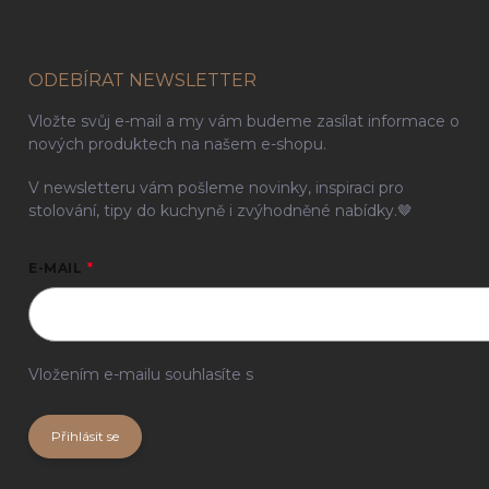
ODEBÍRAT NEWSLETTER
Vložte svůj e-mail a my vám budeme zasílat informace o
nových produktech na našem e-shopu.
V newsletteru vám pošleme novinky, inspiraci pro
stolování, tipy do kuchyně i zvýhodněné nabídky.🤎
E-MAIL
Vložením e-mailu souhlasíte s
podmínkami ochrany
osobních údajů
Přihlásit se