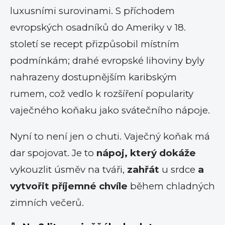
luxusními surovinami. S příchodem
evropských osadníků do Ameriky v 18.
století se recept přizpůsobil místním
podmínkám; drahé evropské lihoviny byly
nahrazeny dostupnějším karibským
rumem, což vedlo k rozšíření popularity
vaječného koňaku jako svátečního nápoje.
Nyní to není jen o chuti. Vaječný koňak má
dar spojovat. Je to
nápoj, který dokáže
vykouzlit úsměv na tváři,
zahřát
u srdce
a
vytvořit příjemné chvíle
během chladných
zimních večerů.