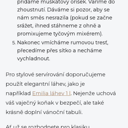
přidáme muškátový oříšek. Vaříme do
zhoustnutí. Dáváme si pozor, aby se
nám směs nesrazila (pokud se začne
srážet, ihned stáhneme z ohně a
promixujeme tyčovým mixérem).
Nakonec vmícháme rumovou tresť,
přecedíme přes sítko a necháme
vychladnout.
Pro stylové servírování doporučujeme
použít elegantní láhev, jako je
například
Emilia
láhev
1 l
. Nejenže uchová
váš vaječný koňak v bezpečí, ale také
krásně doplní vánoční tabuli.
Ať už se rozhodnete pro klasiku,