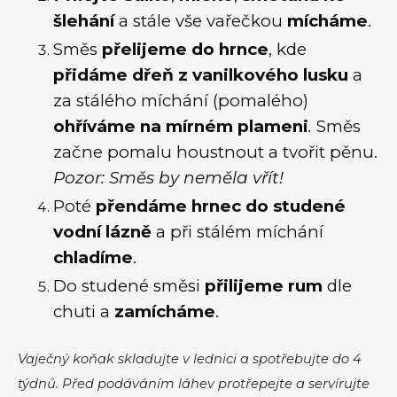
šlehání
a stále vše vařečkou
mícháme
.
Směs
přelijeme do hrnce
, kde
přidáme dřeň z vanilkového lusku
a
za stálého míchání (pomalého)
ohříváme na mírném plameni
.
Směs
začne pomalu houstnout a tvořit pěnu.
Pozor: Směs by neměla vřít!
Poté
přendáme hrnec do studené
vodní lázně
a při stálém míchání
chladíme
.
Do studené směsi
přilijeme rum
dle
chuti a
zamícháme
.
Vaječný koňak skladujte v lednici a spotřebujte do 4
týdnů. Před podáváním láhev protřepejte a servírujte