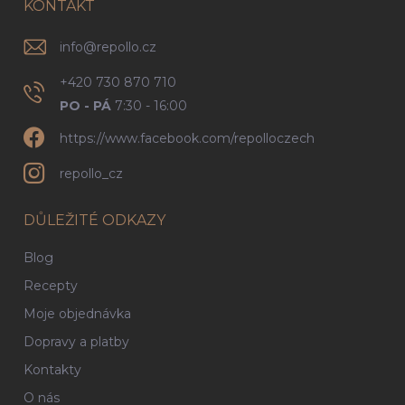
í
KONTAKT
info
@
repollo.cz
+420 730 870 710
PO - PÁ
7:30 - 16:00
https://www.facebook.com/repolloczech
repollo_cz
DŮLEŽITÉ ODKAZY
Blog
Recepty
Moje objednávka
Dopravy a platby
Kontakty
O nás